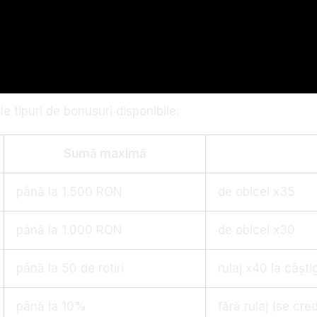
e tipuri de bonusuri disponibile:
Sumă maximă
până la 1.500 RON
de obicei x35
până la 1.000 RON
de obicei x30
până la 50 de rotiri
rulaj x40 la câști
până la 10%
fără rulaj (se cre