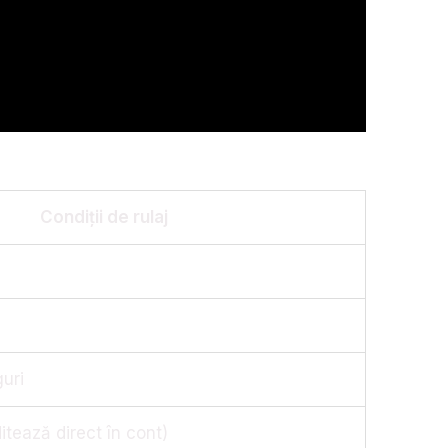
Condiții de rulaj
guri
ditează direct în cont)