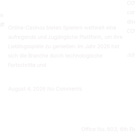
unbedingt ausprobieren
COV
cor
sollten
्य
dis
ही
Online-Casinos bieten Spielern weltweit eine
CO
aufregende und zugängliche Plattform, um ihre
Re
Lieblingsspiele zu genießen. Im Jahr 2026 hat
Jul
sich die Branche durch technologische
Fortschritte und
Read More »
August 4, 2026
No Comments
Visit Us
Ventures
Office No. 603, 6th Fl