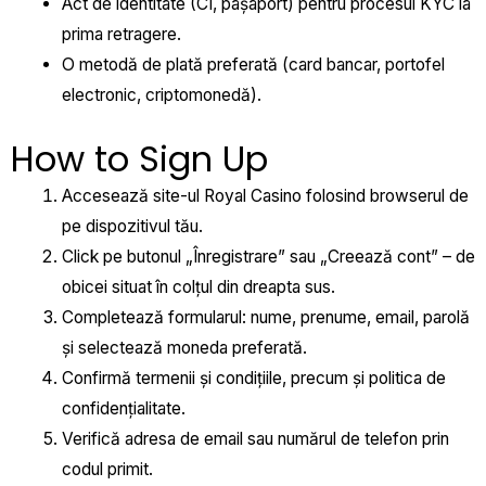
Act de identitate (CI, pașaport) pentru procesul KYC la
prima retragere.
O metodă de plată preferată (card bancar, portofel
electronic, criptomonedă).
How to Sign Up
Accesează site-ul Royal Casino folosind browserul de
pe dispozitivul tău.
Click pe butonul „Înregistrare” sau „Creează cont” – de
obicei situat în colțul din dreapta sus.
Completează formularul: nume, prenume, email, parolă
și selectează moneda preferată.
Confirmă termenii și condițiile, precum și politica de
confidențialitate.
Verifică adresa de email sau numărul de telefon prin
codul primit.