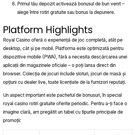
Primul tău depozit activează bonusul de bun venit –
alege între rotiri gratuite sau bonus la depunere.
Platform Highlights
Royal Casino oferă o experiență de joc completă, atât pe
desktop, cât și pe mobil. Platforma este optimizată pentru
dispozitive mobile (PWA), fără a necesita descărcarea unei
aplicații din magazinele oficiale – o poți lansa direct din
browser. Colecția de jocuri include sloturi, jocuri de masă și
opțiuni cu dealer live, toate licențiate de la furnizori reputați.
Un aspect important este pachetul de bonusuri, în special
royal casino rotiri gratuite oferite periodic. Pentru a-ți face o
imagine clară, am pregătit un tabel cu tipurile principale de
promoții: