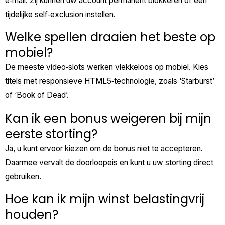
e‑mail. Zij kunnen uw account permanent blokkeren of een
tijdelijke self‑exclusion instellen.
Welke spellen draaien het beste op
mobiel?
De meeste video‑slots werken vlekkeloos op mobiel. Kies
titels met responsieve HTML5‑technologie, zoals ‘Starburst’
of ‘Book of Dead’.
Kan ik een bonus weigeren bij mijn
eerste storting?
Ja, u kunt ervoor kiezen om de bonus niet te accepteren.
Daarmee vervalt de doorloopeis en kunt u uw storting direct
gebruiken.
Hoe kan ik mijn winst belastingvrij
houden?