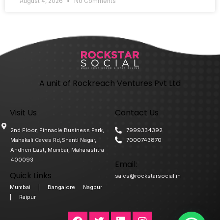
August 4, 2026
No Comments
A unit of Rockreach Ventures Pvt Ltd
Visit Us
Contact Us
2nd Floor, Pinnacle Business Park,
7999334392
Mahakali Caves Rd,Shanti Nagar,
7000743870
Andheri East, Mumbai, Maharashtra
400093
Email:
Quick Links
sales@rockstarsocial.in
Mumbai
|
Bangalore
Nagpur
|
Raipur
F
T
L
I