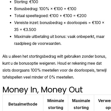
Storting: €100
Bonusbedrag: 100% × €100 = €100
Totaal speeltegoed: €100 + €100 = €200
Vereiste inzet: bonusbedrag × doorloopeis = €100 ×
35 = €3.500
Maximale uitbetaling uit bonus: vaak onbeperkt, maar
raadpleeg de voorwaarden.
Als u alleen het stortingsbedrag wilt gebruiken zonder bonus,
kunt u de bonusoptie weigeren. Houd er rekening mee dat
slots doorgaans 100% meetellen voor de doorloopeis, terwijl
tafelspellen veel minder of 0% meetellen.
Money In, Money Out
Minimale
Maximale
Verwer
Betaalmethode
storting
storting
op