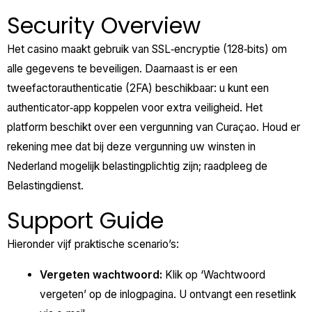
Security Overview
Het casino maakt gebruik van SSL‑encryptie (128‑bits) om
alle gegevens te beveiligen. Daarnaast is er een
tweefactorauthenticatie (2FA) beschikbaar: u kunt een
authenticator‑app koppelen voor extra veiligheid. Het
platform beschikt over een vergunning van Curaçao. Houd er
rekening mee dat bij deze vergunning uw winsten in
Nederland mogelijk belastingplichtig zijn; raadpleeg de
Belastingdienst.
Support Guide
Hieronder vijf praktische scenario’s:
Vergeten wachtwoord:
Klik op ‘Wachtwoord
vergeten’ op de inlogpagina. U ontvangt een resetlink