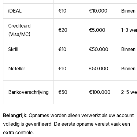
iDEAL
€10
€10.000
Binnen 
Creditcard
€20
€5.000
1–3 we
(Visa/MC)
Skrill
€10
€50.000
Binnen 
Neteller
€10
€50.000
Binnen 
Bankoverschrijving
€50
€100.000
2–5 we
Belangrijk:
Opnames worden alleen verwerkt als uw account
volledig is geverifieerd. De eerste opname vereist vaak een
extra controle.