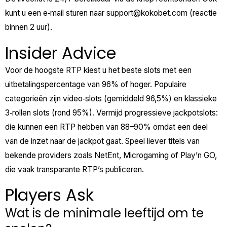
kunt u een e‑mail sturen naar support@kokobet.com (reactie
binnen 2 uur).
Insider Advice
Voor de hoogste RTP kiest u het beste slots met een
uitbetalingspercentage van 96% of hoger. Populaire
categorieën zijn video‑slots (gemiddeld 96,5%) en klassieke
3‑rollen slots (rond 95%). Vermijd progressieve jackpotslots:
die kunnen een RTP hebben van 88–90% omdat een deel
van de inzet naar de jackpot gaat. Speel liever titels van
bekende providers zoals NetEnt, Microgaming of Play’n GO,
die vaak transparante RTP’s publiceren.
Players Ask
Wat is de minimale leeftijd om te