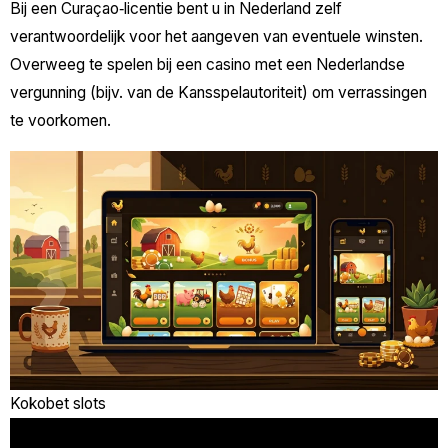
Bij een Curaçao‑licentie bent u in Nederland zelf
verantwoordelijk voor het aangeven van eventuele winsten.
Overweeg te spelen bij een casino met een Nederlandse
vergunning (bijv. van de Kansspelautoriteit) om verrassingen
te voorkomen.
Kokobet slots