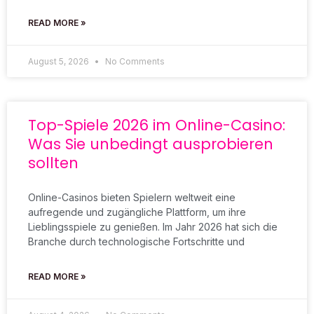
READ MORE »
August 5, 2026
No Comments
Top-Spiele 2026 im Online-Casino:
Was Sie unbedingt ausprobieren
sollten
Online-Casinos bieten Spielern weltweit eine
aufregende und zugängliche Plattform, um ihre
Lieblingsspiele zu genießen. Im Jahr 2026 hat sich die
Branche durch technologische Fortschritte und
READ MORE »