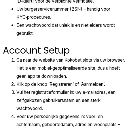
ID‑kaart) voor de verplichte verificatie.
Uw burgerservicenummer (BSN) – handig voor
KYC‑procedures.
Een wachtwoord dat uniek is en niet elders wordt
gebruikt.
Account Setup
Ga naar de website van
Kokobet slots
via uw browser.
Het is een mobiel‑geoptimaliseerde site, dus u hoeft
geen app te downloaden.
Klik op de knop ‘Registreren’ of ‘Aanmelden’.
Vul het registratieformulier in: uw e‑mailadres, een
zelfgekozen gebruikersnaam en een sterk
wachtwoord.
Voer uw persoonlijke gegevens in: voor‑ en
achternaam, geboortedatum, adres en woonplaats –