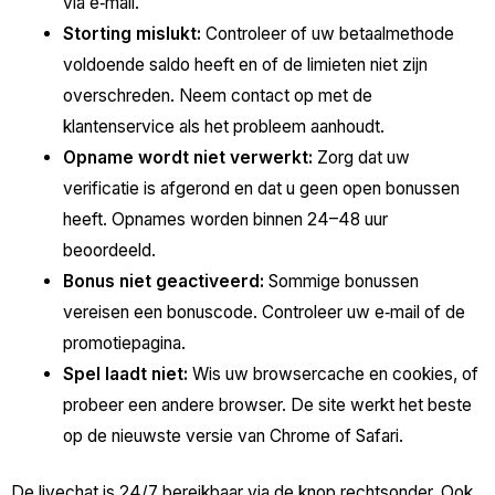
via e‑mail.
Storting mislukt:
Controleer of uw betaalmethode
voldoende saldo heeft en of de limieten niet zijn
overschreden. Neem contact op met de
klantenservice als het probleem aanhoudt.
Opname wordt niet verwerkt:
Zorg dat uw
verificatie is afgerond en dat u geen open bonussen
heeft. Opnames worden binnen 24–48 uur
beoordeeld.
Bonus niet geactiveerd:
Sommige bonussen
vereisen een bonuscode. Controleer uw e‑mail of de
promotiepagina.
Spel laadt niet:
Wis uw browsercache en cookies, of
probeer een andere browser. De site werkt het beste
op de nieuwste versie van Chrome of Safari.
De livechat is 24/7 bereikbaar via de knop rechtsonder. Ook