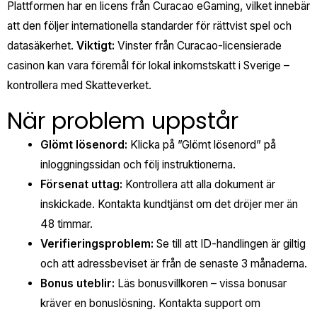
Plattformen har en licens från Curacao eGaming, vilket innebär
att den följer internationella standarder för rättvist spel och
datasäkerhet.
Viktigt:
Vinster från Curacao-licensierade
casinon kan vara föremål för lokal inkomstskatt i Sverige –
kontrollera med Skatteverket.
När problem uppstår
Glömt lösenord:
Klicka på ”Glömt lösenord” på
inloggningssidan och följ instruktionerna.
Försenat uttag:
Kontrollera att alla dokument är
inskickade. Kontakta kundtjänst om det dröjer mer än
48 timmar.
Verifieringsproblem:
Se till att ID-handlingen är giltig
och att adressbeviset är från de senaste 3 månaderna.
Bonus uteblir:
Läs bonusvillkoren – vissa bonusar
kräver en bonuslösning. Kontakta support om