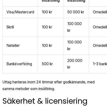
insättning
insättning
Visa/Mastercard
100 kr
50 000 kr
Omedelb
100 000
Skrill
100 kr
Omedelb
kr
100 000
Neteller
100 kr
Omedelb
kr
200 000
Banköverföring
500 kr
1–3 ban
kr
Uttag hanteras inom 24 timmar efter godkännande, med
samma metoder som insättning.
Säkerhet & licensiering