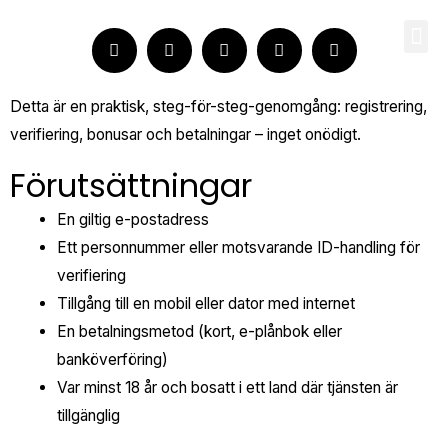
Skip
Me
to
content
Detta är en praktisk, steg-för-steg-genomgång: registrering,
verifiering, bonusar och betalningar – inget onödigt.
Förutsättningar
En giltig e-postadress
Ett personnummer eller motsvarande ID-handling för
verifiering
Tillgång till en mobil eller dator med internet
En betalningsmetod (kort, e-plånbok eller
banköverföring)
Var minst 18 år och bosatt i ett land där tjänsten är
tillgänglig