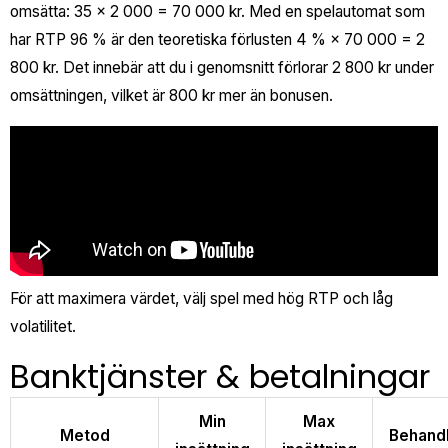
omsätta: 35 × 2 000 = 70 000 kr. Med en spelautomat som
har RTP 96 % är den teoretiska förlusten 4 % × 70 000 = 2
800 kr. Det innebär att du i genomsnitt förlorar 2 800 kr under
omsättningen, vilket är 800 kr mer än bonusen.
För att maximera värdet, välj spel med hög RTP och låg
volatilitet.
Banktjänster & betalningar
Min
Max
Metod
Behandl