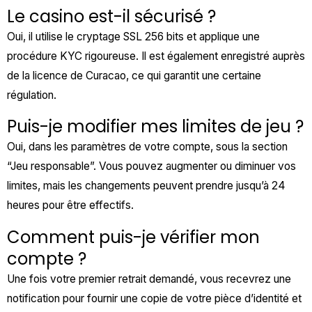
Le casino est-il sécurisé ?
Oui, il utilise le cryptage SSL 256 bits et applique une
procédure KYC rigoureuse. Il est également enregistré auprès
de la licence de Curacao, ce qui garantit une certaine
régulation.
Puis-je modifier mes limites de jeu ?
Oui, dans les paramètres de votre compte, sous la section
“Jeu responsable”. Vous pouvez augmenter ou diminuer vos
limites, mais les changements peuvent prendre jusqu’à 24
heures pour être effectifs.
Comment puis-je vérifier mon
compte ?
Une fois votre premier retrait demandé, vous recevrez une
notification pour fournir une copie de votre pièce d’identité et