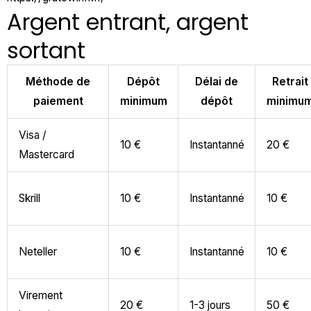
Argent entrant, argent
sortant
Méthode de
Dépôt
Délai de
Retrait
paiement
minimum
dépôt
minimu
Visa /
10 €
Instantanné
20 €
Mastercard
Skrill
10 €
Instantanné
10 €
Neteller
10 €
Instantanné
10 €
Virement
20 €
1-3 jours
50 €