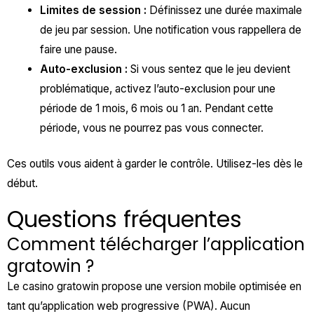
Limites de session :
Définissez une durée maximale
de jeu par session. Une notification vous rappellera de
faire une pause.
Auto-exclusion :
Si vous sentez que le jeu devient
problématique, activez l’auto-exclusion pour une
période de 1 mois, 6 mois ou 1 an. Pendant cette
période, vous ne pourrez pas vous connecter.
Ces outils vous aident à garder le contrôle. Utilisez-les dès le
début.
Questions fréquentes
Comment télécharger l’application
gratowin ?
Le casino gratowin propose une version mobile optimisée en
tant qu’application web progressive (PWA). Aucun