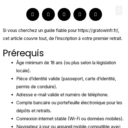
Skip
Me
to
content
Si vous cherchez un guide fiable pour
https://gratowinfr.fr/
,
cet article couvre tout, de l’inscription à votre premier retrait.
Prérequis
Âge minimum de 18 ans (ou plus selon la législation
locale).
Pièce d’identité valide (passeport, carte d’identité,
permis de conduire).
Adresse e-mail valide et numéro de téléphone.
Compte bancaire ou portefeuille électronique pour les
dépôts et retraits.
Connexion internet stable (Wi-Fi ou données mobiles).
Navigateur à jour ou appareil mobile compatible avec