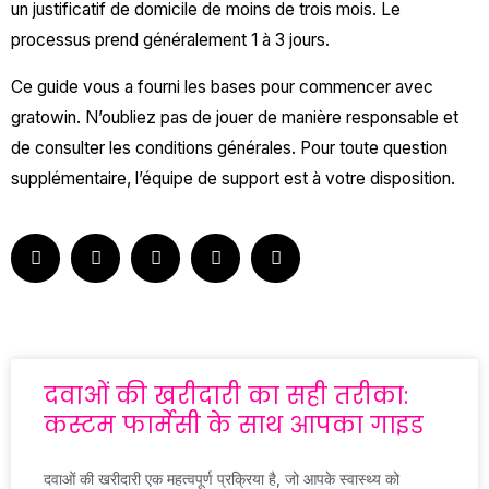
un justificatif de domicile de moins de trois mois. Le
processus prend généralement 1 à 3 jours.
Ce guide vous a fourni les bases pour commencer avec
gratowin. N’oubliez pas de jouer de manière responsable et
de consulter les conditions générales. Pour toute question
supplémentaire, l’équipe de support est à votre disposition.
दवाओं की खरीदारी का सही तरीका:
कस्टम फार्मेसी के साथ आपका गाइड
दवाओं की खरीदारी एक महत्वपूर्ण प्रक्रिया है, जो आपके स्वास्थ्य को