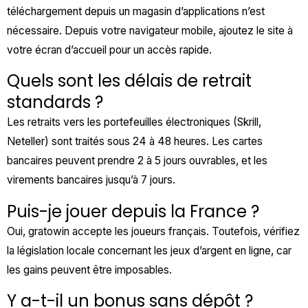
téléchargement depuis un magasin d’applications n’est
nécessaire. Depuis votre navigateur mobile, ajoutez le site à
votre écran d’accueil pour un accès rapide.
Quels sont les délais de retrait
standards ?
Les retraits vers les portefeuilles électroniques (Skrill,
Neteller) sont traités sous 24 à 48 heures. Les cartes
bancaires peuvent prendre 2 à 5 jours ouvrables, et les
virements bancaires jusqu’à 7 jours.
Puis-je jouer depuis la France ?
Oui, gratowin accepte les joueurs français. Toutefois, vérifiez
la législation locale concernant les jeux d’argent en ligne, car
les gains peuvent être imposables.
Y a-t-il un bonus sans dépôt ?