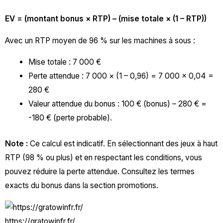
EV = (montant bonus × RTP) – (mise totale × (1 – RTP))
Avec un RTP moyen de 96 % sur les machines à sous :
Mise totale : 7 000 €
Perte attendue : 7 000 × (1 – 0,96) = 7 000 × 0,04 =
280 €
Valeur attendue du bonus : 100 € (bonus) – 280 € =
-180 € (perte probable).
Note :
Ce calcul est indicatif. En sélectionnant des jeux à haut
RTP (98 % ou plus) et en respectant les conditions, vous
pouvez réduire la perte attendue. Consultez les termes
exacts du bonus dans la section promotions.
https://gratowinfr.fr/