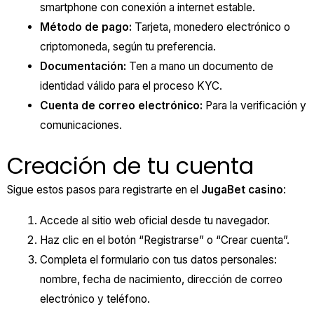
smartphone con conexión a internet estable.
Método de pago:
Tarjeta, monedero electrónico o
criptomoneda, según tu preferencia.
Documentación:
Ten a mano un documento de
identidad válido para el proceso KYC.
Cuenta de correo electrónico:
Para la verificación y
comunicaciones.
Creación de tu cuenta
Sigue estos pasos para registrarte en el
JugaBet casino
:
Accede al sitio web oficial desde tu navegador.
Haz clic en el botón “Registrarse” o “Crear cuenta”.
Completa el formulario con tus datos personales:
nombre, fecha de nacimiento, dirección de correo
electrónico y teléfono.