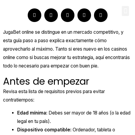
Skip
Me
to
content
JugaBet online
se distingue en un mercado competitivo, y
esta guía paso a paso explica exactamente cómo
aprovecharlo al máximo. Tanto si eres nuevo en los casinos
online como si buscas mejorar tu estrategia, aquí encontrarás
todo lo necesario para empezar con buen pie.
Antes de empezar
Revisa esta lista de requisitos previos para evitar
contratiempos:
Edad mínima:
Debes ser mayor de 18 años (o la edad
legal en tu país).
Dispositivo compatible:
Ordenador, tableta o