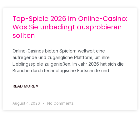
Top-Spiele 2026 im Online-Casino:
Was Sie unbedingt ausprobieren
sollten
Online-Casinos bieten Spielern weltweit eine
aufregende und zugängliche Plattform, um ihre
Lieblingsspiele zu genießen. Im Jahr 2026 hat sich die
Branche durch technologische Fortschritte und
READ MORE »
August 4, 2026
No Comments