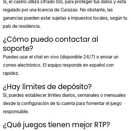
Sí, el casino utiliza cifrado SSL para proteger tus datos y está
regulado por una licencia de Curazao. No obstante, las
ganancias pueden estar sujetas a impuestos locales, según tu
país de residencia.
¿Cómo puedo contactar al
soporte?
Puedes usar el chat en vivo (disponible 24/7) o enviar un
correo electrónico. El equipo responde en español con
rapidez.
¿Hay límites de depósito?
Sí, puedes establecer límites diarios, semanales o mensuales
desde la configuración de tu cuenta para fomentar el juego
responsable.
¿Qué juegos tienen mejor RTP?