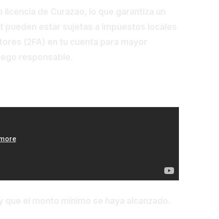
o licencia de Curazao, lo que garantiza un
t pueden estar sujetas a impuestos locales
ctores (2FA) en tu cuenta para mayor
juego responsable.
 y que el monto mínimo se haya alcanzado.