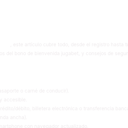
gabet
, este artículo cubre todo, desde el registro hasta t
os del bono de bienvenida jugabet, y consejos de seguri
imero
asaporte o carné de conducir).
y accesible.
dito/débito, billetera electrónica o transferencia banca
anda ancha).
 smartphone con navegador actualizado.