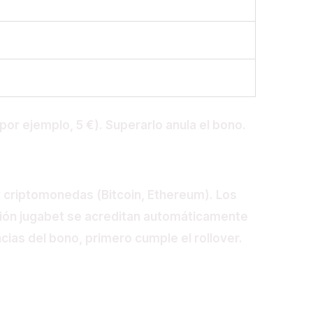
or ejemplo, 5 €). Superarlo anula el bono.
 y criptomonedas (Bitcoin, Ethereum). Los
ación jugabet se acreditan automáticamente
cias del bono, primero cumple el rollover.