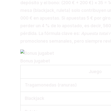
depósito y el bono: (200 € + 200 €) × 35 =
mesa (blackjack, ruleta) solo contribuyen u
000 € en apuestas. Si apuestas 5 € por giro
perder un 4 % de lo apostado, es decir, 56
pérdida. La fórmula clave es:
Apuesta total 
promociones semanales, pero siempre revis
Bonus jugabet
Juego
Tragamonedas (ranuras)
Blackjack