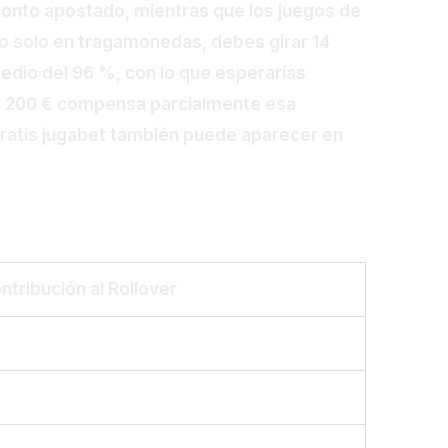
monto apostado, mientras que los juegos de
ndo solo en tragamonedas, debes girar 14
medio del 96 %, con lo que esperarías
 de 200 € compensa parcialmente esa
gratis jugabet también puede aparecer en
ntribución al Rollover