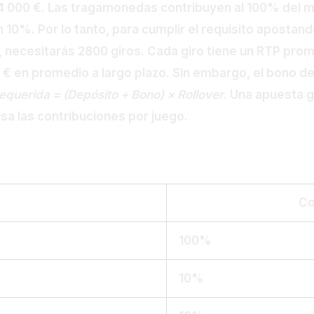
 14 000 €. Las tragamonedas contribuyen al 100% del 
n 10%. Por lo tanto, para cumplir el requisito aposta
, necesitarás 2800 giros. Cada giro tiene un RTP pro
0 € en promedio a largo plazo. Sin embargo, el bono
requerida = (Depósito + Bono) × Rollover
. Una apuesta 
a las contribuciones por juego.
Co
100%
10%