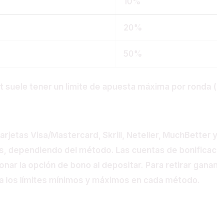
10%
20%
50%
suele tener un límite de apuesta máxima por ronda (p
de Pago
arjetas Visa/Mastercard, Skrill, Neteller, MuchBetter
iles, dependiendo del método. Las cuentas de bonific
nar la opción de bono al depositar. Para retirar ganan
ica los límites mínimos y máximos en cada método.