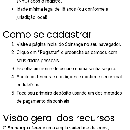
(KYC) após o registro.
Idade mínima legal de 18 anos (ou conforme a
jurisdição local).
Como se cadastrar
Visite a página inicial do Spinanga no seu navegador.
Clique em “Registrar” e preencha os campos com
seus dados pessoais.
Escolha um nome de usuário e uma senha segura.
Aceite os termos e condições e confirme seu e-mail
ou telefone.
Faça seu primeiro depósito usando um dos métodos
de pagamento disponíveis.
Visão geral dos recursos
O
Spinanga
oferece uma ampla variedade de jogos,