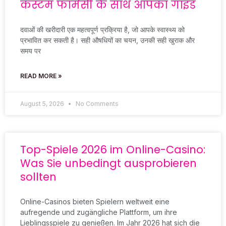
कस्टम फार्मेसी के साथ आपका गाइड
दवाओं की खरीदारी एक महत्वपूर्ण प्रक्रिया है, जो आपके स्वास्थ्य को
प्रभावित कर सकती है। सही औषधियों का चयन, उनकी सही खुराक और
समय पर
READ MORE »
August 5, 2026
No Comments
Top-Spiele 2026 im Online-Casino:
Was Sie unbedingt ausprobieren
sollten
Online-Casinos bieten Spielern weltweit eine
aufregende und zugängliche Plattform, um ihre
Lieblingsspiele zu genießen. Im Jahr 2026 hat sich die