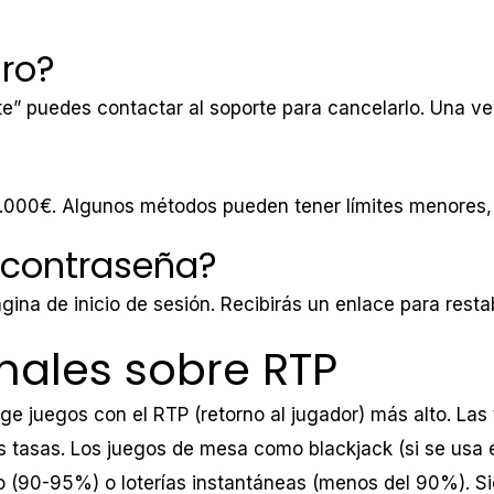
iro?
nte” puedes contactar al soporte para cancelarlo. Una v
 5.000€. Algunos métodos pueden tener límites menores, 
 contraseña?
gina de inicio de sesión. Recibirás un enlace para restab
nales sobre RTP
lige juegos con el RTP (retorno al jugador) más alto. 
asas. Los juegos de mesa como blackjack (si se usa e
 (90-95%) o loterías instantáneas (menos del 90%). Sie