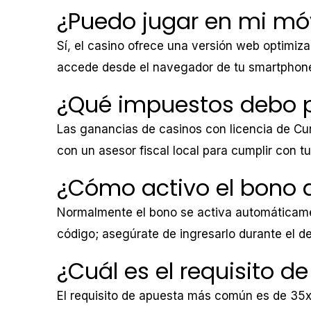
¿Puedo jugar en mi móv
Sí, el casino ofrece una versión web optimiz
accede desde el navegador de tu smartphone
¿Qué impuestos debo 
Las ganancias de casinos con licencia de C
con un asesor fiscal local para cumplir con tu
¿Cómo activo el bono 
Normalmente el bono se activa automáticamen
código; asegúrate de ingresarlo durante el de
¿Cuál es el requisito d
El requisito de apuesta más común es de 35x