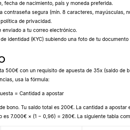
, fecha de nacimiento, país y moneda preferida.
una contraseña segura (mín. 8 caracteres, mayúsculas, 
política de privacidad.
 enviado a tu correo electrónico.
n de identidad (KYC) subiendo una foto de tu documento y
o
ta 500€ con un requisito de apuesta de 35x (saldo de bo
ncias, usa la fórmula:
puesta = Cantidad a apostar
 de bono. Tu saldo total es 200€. La cantidad a aposta
o es 7.000€ × (1 − 0,96) = 280€. La siguiente tabla com