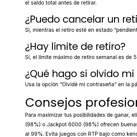
el saldo total antes de retirar.
¿Puedo cancelar un ret
Sí, mientras el retiro esté en estado “pendie
¿Hay límite de retiro?
Sí, el límite máximo de retiro semanal es de
¿Qué hago si olvido mi
Usa la opción “Olvidé mi contraseña” en la pá
Consejos profesio
Para maximizar tus posibilidades de ganar, e
(98%) o Jackpot 6000 (98%) ofrecen buenas t
al 99%. Evita juegos con RTP bajo como keno