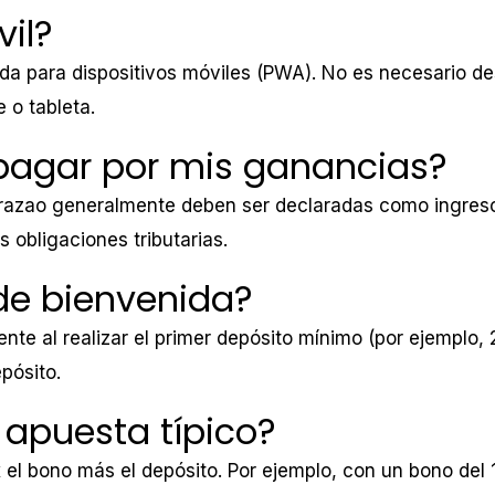
il?
ada para dispositivos móviles (PWA). No es necesario d
 o tableta.
pagar por mis ganancias?
urazao generalmente deben ser declaradas como ingres
s obligaciones tributarias.
de bienvenida?
te al realizar el primer depósito mínimo (por ejemplo,
pósito.
e apuesta típico?
 el bono más el depósito. Por ejemplo, con un bono de