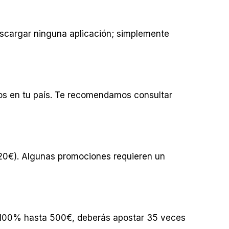
escargar ninguna aplicación; simplemente
os en tu país. Te recomendamos consultar
 20€). Algunas promociones requieren un
l 100% hasta 500€, deberás apostar 35 veces