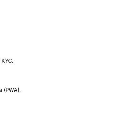
o KYC.
a (PWA).