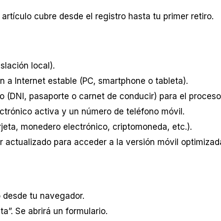
 artículo cubre desde el registro hasta tu primer retiro.
lación local).
n a Internet estable (PC, smartphone o tableta).
o (DNI, pasaporte o carnet de conducir) para el proces
ctrónico activa y un número de teléfono móvil.
rjeta, monedero electrónico, criptomoneda, etc.).
r actualizado para acceder a la versión móvil optimizad
o desde tu navegador.
a”. Se abrirá un formulario.