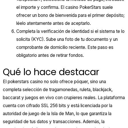
el importe y confirma. El casino PokerStars suele
ofrecer un bono de bienvenida para el primer depósito;
léelo atentamente antes de aceptarlo.
Completa la verificación de identidad si el sistema te lo
solicita (KYC). Sube una foto de tu documento y un
comprobante de domicilio reciente. Este paso es
obligatorio antes de retirar fondos.
Qué lo hace destacar
El pokerstars casino no solo ofrece póquer, sino una
completa selección de tragamonedas, ruleta, blackjack,
baccarat y juegos en vivo con crupieres reales. La plataforma
cuenta con cifrado SSL 256 bits y está licenciada por la
autoridad de juego de la Isla de Man, lo que garantiza la
seguridad de tus datos y transacciones. Además, la