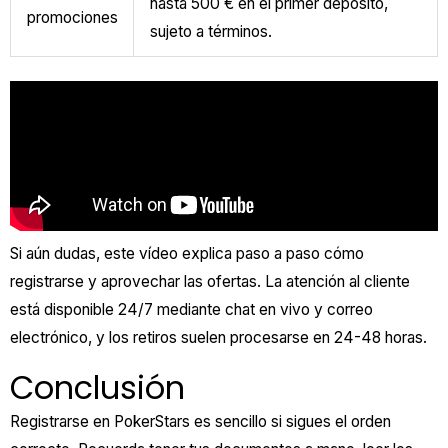
hasta 500 € en el primer depósito,
promociones
sujeto a términos.
Si aún dudas, este vídeo explica paso a paso cómo
registrarse y aprovechar las ofertas. La atención al cliente
está disponible 24/7 mediante chat en vivo y correo
electrónico, y los retiros suelen procesarse en 24-48 horas.
Conclusión
Registrarse en PokerStars es sencillo si sigues el orden