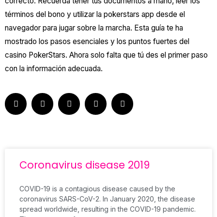
correcto. Recuerda tener tus documentos a mano, leer los
términos del bono y utilizar la pokerstars app desde el
navegador para jugar sobre la marcha. Esta guía te ha
mostrado los pasos esenciales y los puntos fuertes del
casino PokerStars. Ahora solo falta que tú des el primer paso
con la información adecuada.
Coronavirus disease 2019
COVID-19 is a contagious disease caused by the
coronavirus SARS-CoV-2. In January 2020, the disease
spread worldwide, resulting in the COVID-19 pandemic.