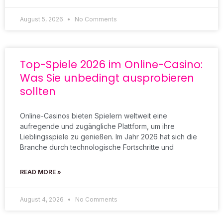
August 5, 2026
No Comments
Top-Spiele 2026 im Online-Casino:
Was Sie unbedingt ausprobieren
sollten
Online-Casinos bieten Spielern weltweit eine
aufregende und zugängliche Plattform, um ihre
Lieblingsspiele zu genießen. Im Jahr 2026 hat sich die
Branche durch technologische Fortschritte und
READ MORE »
August 4, 2026
No Comments