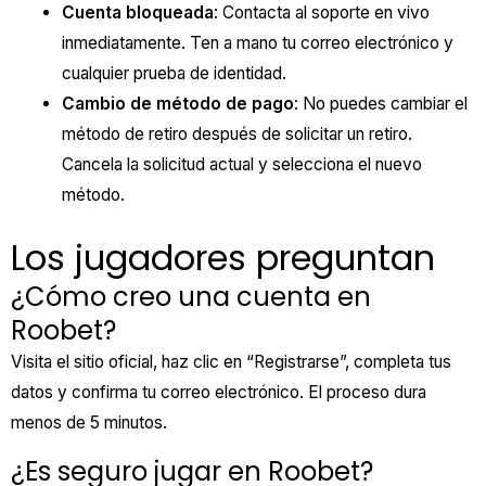
Cuenta bloqueada
: Contacta al soporte en vivo
inmediatamente. Ten a mano tu correo electrónico y
cualquier prueba de identidad.
Cambio de método de pago
: No puedes cambiar el
método de retiro después de solicitar un retiro.
Cancela la solicitud actual y selecciona el nuevo
método.
Los jugadores preguntan
¿Cómo creo una cuenta en
Roobet?
Visita el sitio oficial, haz clic en “Registrarse”, completa tus
datos y confirma tu correo electrónico. El proceso dura
menos de 5 minutos.
¿Es seguro jugar en Roobet?