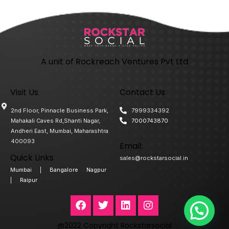
A unit of Rockreach Ventures Pvt Ltd
Visit Us
Contact Us
2nd Floor, Pinnacle Business Park,
7999334392
Mahakali Caves Rd,Shanti Nagar,
7000743870
Andheri East, Mumbai, Maharashtra
400093
Email:
Quick Links
sales@rockstarsocial.in
Mumbai
|
Bangalore
Nagpur
|
Raipur
F
T
L
I
a
w
i
n
c
i
n
s
@2022 Copyright Rockstarsocial