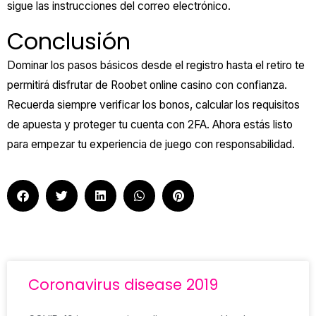
sigue las instrucciones del correo electrónico.
Conclusión
Dominar los pasos básicos desde el registro hasta el retiro te
permitirá disfrutar de Roobet online casino con confianza.
Recuerda siempre verificar los bonos, calcular los requisitos
de apuesta y proteger tu cuenta con 2FA. Ahora estás listo
para empezar tu experiencia de juego con responsabilidad.
Coronavirus disease 2019