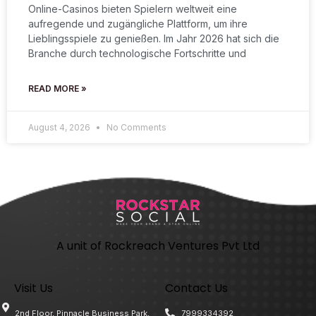
Online-Casinos bieten Spielern weltweit eine
aufregende und zugängliche Plattform, um ihre
Lieblingsspiele zu genießen. Im Jahr 2026 hat sich die
Branche durch technologische Fortschritte und
READ MORE »
August 4, 2026
No Comments
A unit of Rockreach Ventures Pvt Ltd
Visit Us
Contact Us
2nd Floor, Pinnacle Business Park,
7999334392