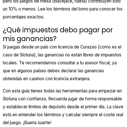
pero los juegos de mesa (blackjack, ruleta) contribuyen solo
un 10% o menos. Lee los términos del bono para conocer los
porcentajes exactos.
¿Qué impuestos debo pagar por
mis ganancias?
Si juegas desde un país con licencia de Curazao (como es el
caso de Slotuna), las ganancias no están libres de impuestos
locales. Te recomendamos consultar a tu asesor fiscal, ya
que en algunos países debes declarar las ganancias
obtenidas en casinos con licencia extranjera.
Con esta guía tienes todas las herramientas para empezar en
Slotuna con confianza. Recuerda jugar de forma responsable
y establecer límites de depósito desde el primer día. La clave
está en entender los términos y calcular siempre el coste real
del juego. ¡Buena suerte!