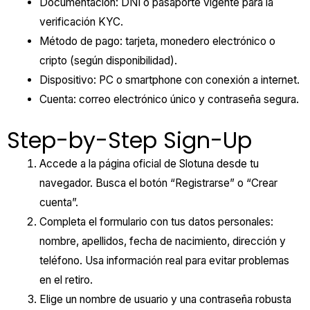
Documentación: DNI o pasaporte vigente para la
verificación KYC.
Método de pago: tarjeta, monedero electrónico o
cripto (según disponibilidad).
Dispositivo: PC o smartphone con conexión a internet.
Cuenta: correo electrónico único y contraseña segura.
Step-by-Step Sign-Up
Accede a la página oficial de Slotuna desde tu
navegador. Busca el botón “Registrarse” o “Crear
cuenta”.
Completa el formulario con tus datos personales:
nombre, apellidos, fecha de nacimiento, dirección y
teléfono. Usa información real para evitar problemas
en el retiro.
Elige un nombre de usuario y una contraseña robusta