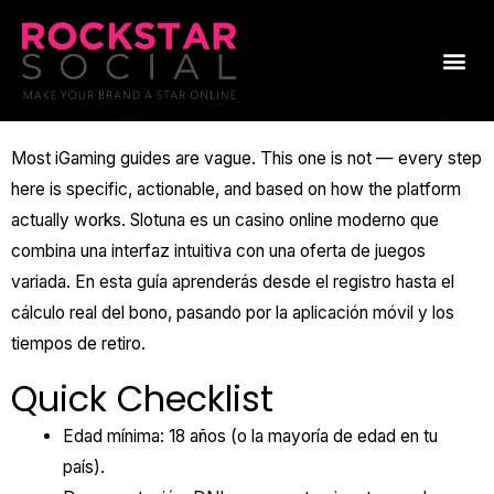
Skip
to
Me
content
Most iGaming guides are vague. This one is not — every step
here is specific, actionable, and based on how the platform
actually works. Slotuna es un casino online moderno que
combina una interfaz intuitiva con una oferta de juegos
variada. En esta guía aprenderás desde el registro hasta el
cálculo real del bono, pasando por la aplicación móvil y los
tiempos de retiro.
Quick Checklist
Edad mínima: 18 años (o la mayoría de edad en tu
país).