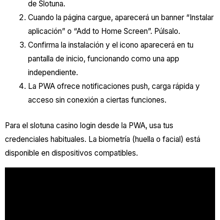
de Slotuna.
Cuando la página cargue, aparecerá un banner “Instalar
aplicación” o “Add to Home Screen”. Púlsalo.
Confirma la instalación y el icono aparecerá en tu
pantalla de inicio, funcionando como una app
independiente.
La PWA ofrece notificaciones push, carga rápida y
acceso sin conexión a ciertas funciones.
Para el slotuna casino login desde la PWA, usa tus
credenciales habituales. La biometría (huella o facial) está
disponible en dispositivos compatibles.