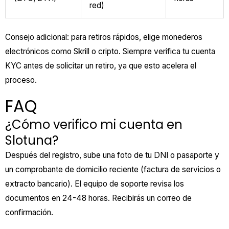
red)
Consejo adicional: para retiros rápidos, elige monederos
electrónicos como Skrill o cripto. Siempre verifica tu cuenta
KYC antes de solicitar un retiro, ya que esto acelera el
proceso.
FAQ
¿Cómo verifico mi cuenta en
Slotuna?
Después del registro, sube una foto de tu DNI o pasaporte y
un comprobante de domicilio reciente (factura de servicios o
extracto bancario). El equipo de soporte revisa los
documentos en 24-48 horas. Recibirás un correo de
confirmación.