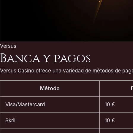
Versus
Banca y pagos
Versus Casino ofrece una variedad de métodos de pago
Método
Visa/Mastercard
10 €
Skrill
10 €