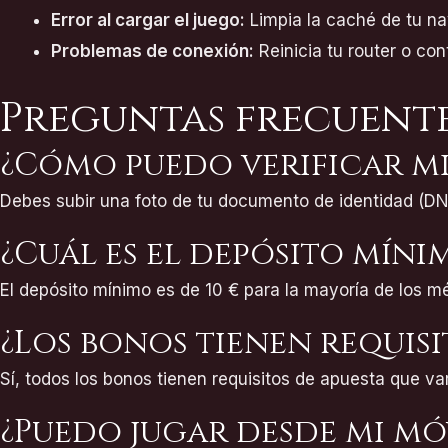
Error al cargar el juego:
Limpia la caché de tu na
Problemas de conexión:
Reinicia tu router o con
Preguntas frecuent
¿Cómo puedo verificar m
Debes subir una foto de tu documento de identidad (DNI
¿Cuál es el depósito míni
El depósito mínimo es de 10 € para la mayoría de los m
¿Los bonos tienen requisi
Sí, todos los bonos tienen requisitos de apuesta que va
¿Puedo jugar desde mi mó