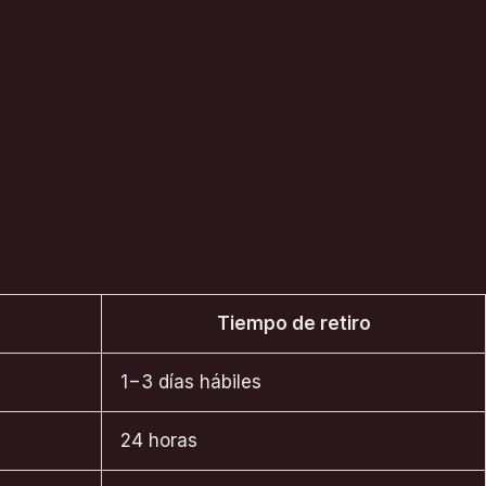
o
Tiempo de retiro
1−3 días hábiles
24 horas