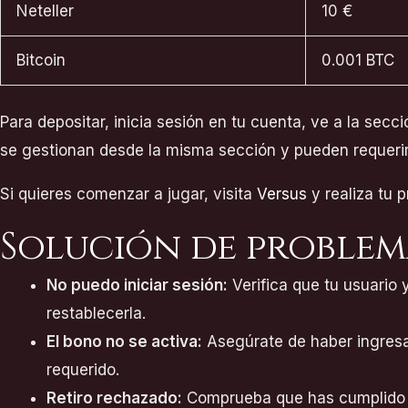
Neteller
10 €
Bitcoin
0.001 BTC
Para depositar, inicia sesión en tu cuenta, ve a la secc
se gestionan desde la misma sección y pueden requerir 
Si quieres comenzar a jugar, visita
Versus
y realiza tu p
Solución de problem
No puedo iniciar sesión:
Verifica que tu usuario 
restablecerla.
El bono no se activa:
Asegúrate de haber ingresad
requerido.
Retiro rechazado:
Comprueba que has cumplido co