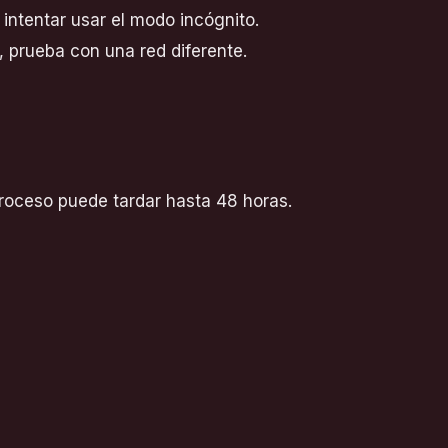
ntentar usar el modo incógnito.
e, prueba con una red diferente.
proceso puede tardar hasta 48 horas.