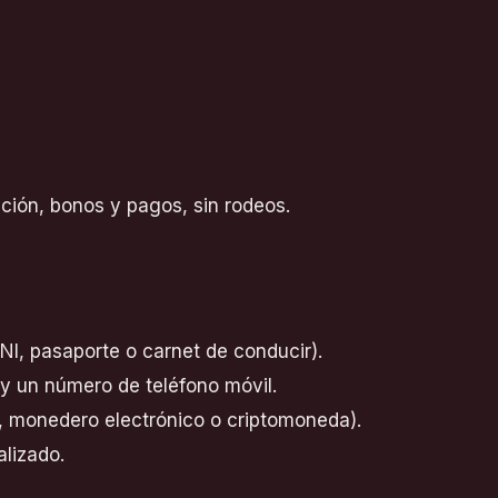
ación, bonos y pagos, sin rodeos.
NI, pasaporte o carnet de conducir).
 y un número de teléfono móvil.
, monedero electrónico o criptomoneda).
alizado.