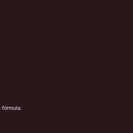
 fórmula: