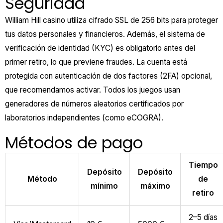
Seguridad
William Hill casino utiliza cifrado SSL de 256 bits para proteger
tus datos personales y financieros. Además, el sistema de
verificación de identidad (KYC) es obligatorio antes del
primer retiro, lo que previene fraudes. La cuenta está
protegida con autenticación de dos factores (2FA) opcional,
que recomendamos activar. Todos los juegos usan
generadores de números aleatorios certificados por
laboratorios independientes (como eCOGRA).
Métodos de pago
Tiempo
Depósito
Depósito
Método
de
mínimo
máximo
retiro
2–5 días