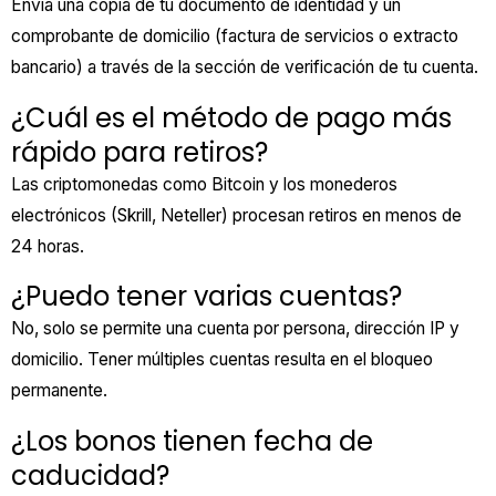
Envía una copia de tu documento de identidad y un
comprobante de domicilio (factura de servicios o extracto
bancario) a través de la sección de verificación de tu cuenta.
¿Cuál es el método de pago más
rápido para retiros?
Las criptomonedas como Bitcoin y los monederos
electrónicos (Skrill, Neteller) procesan retiros en menos de
24 horas.
¿Puedo tener varias cuentas?
No, solo se permite una cuenta por persona, dirección IP y
domicilio. Tener múltiples cuentas resulta en el bloqueo
permanente.
¿Los bonos tienen fecha de
caducidad?