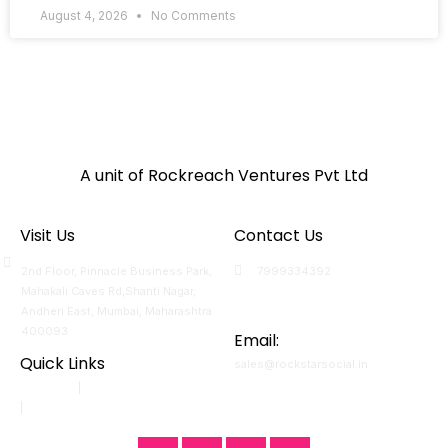
August 4, 2026
No Comments
A unit of Rockreach Ventures Pvt Ltd
Visit Us
Contact Us
2nd Floor, Pinnacle Business Park,
7999334392
Mahakali Caves Rd,Shanti Nagar,
7000743870
Andheri East, Mumbai, Maharashtra
400093
Email:
Quick Links
sales@rockstarsocial.in
Mumbai
|
Bangalore
Nagpur
|
Raipur
F
T
L
I