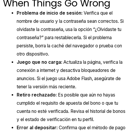
When Things Go Wrong
Problema de inicio de sesión:
Verifica que el
nombre de usuario y la contraseña sean correctos. Si
olvidaste la contraseña, usa la opción “¿Olvidaste tu
contraseña?” para restablecerla. Si el problema
persiste, borra la caché del navegador o prueba con
otro dispositivo.
Juego que no carga:
Actualiza la página, verifica la
conexión a internet y desactiva bloqueadores de
anuncios. Si el juego usa Adobe Flash, asegúrate de
tener la versión más reciente.
Retiro rechazado:
Es posible que aún no hayas
cumplido el requisito de apuesta del bono o que tu
cuenta no esté verificada. Revisa el historial de bonos
y el estado de verificación en tu perfil.
Error al depositar:
Confirma que el método de pago