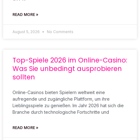
READ MORE »
August 5, 2026
No Comments
Top-Spiele 2026 im Online-Casino:
Was Sie unbedingt ausprobieren
sollten
Online-Casinos bieten Spielern weltweit eine
aufregende und zugängliche Plattform, um ihre
Lieblingsspiele zu genießen. Im Jahr 2026 hat sich die
Branche durch technologische Fortschritte und
READ MORE »