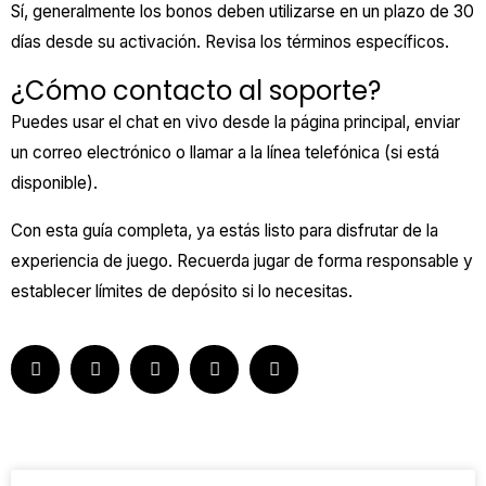
Sí, generalmente los bonos deben utilizarse en un plazo de 30
días desde su activación. Revisa los términos específicos.
¿Cómo contacto al soporte?
Puedes usar el chat en vivo desde la página principal, enviar
un correo electrónico o llamar a la línea telefónica (si está
disponible).
Con esta guía completa, ya estás listo para disfrutar de la
experiencia de juego. Recuerda jugar de forma responsable y
establecer límites de depósito si lo necesitas.