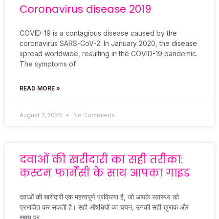
Coronavirus disease 2019
COVID-19 is a contagious disease caused by the
coronavirus SARS-CoV-2. In January 2020, the disease
spread worldwide, resulting in the COVID-19 pandemic.
The symptoms of
READ MORE »
August 7, 2026
No Comments
दवाओं की खरीदारी का सही तरीका:
कस्टम फार्मेसी के साथ आपका गाइड
दवाओं की खरीदारी एक महत्वपूर्ण प्रक्रिया है, जो आपके स्वास्थ्य को
प्रभावित कर सकती है। सही औषधियों का चयन, उनकी सही खुराक और
समय पर