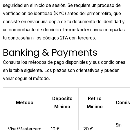
seguridad en el inicio de sesión. Se requiere un proceso de
verificación de identidad (KYC) antes del primer retiro, que
consiste en enviar una copia de tu documento de identidad y
un comprobante de domicilio.
Importante:
nunca compartas
tu contraseña ni los códigos 2FA con terceros.
Banking & Payments
Consulta los métodos de pago disponibles y sus condiciones
en la tabla siguiente. Los plazos son orientativos y pueden
variar según el método.
Depósito
Retiro
Método
Comis
Mínimo
Mínimo
Sin
Visa/Mastercard
10 €
20 €