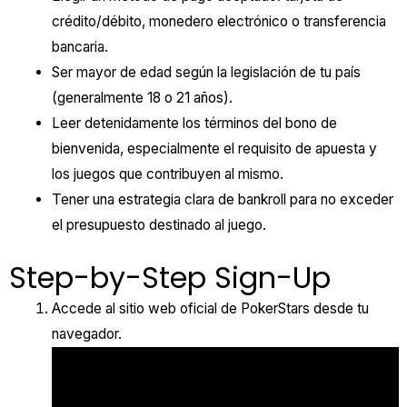
crédito/débito, monedero electrónico o transferencia
bancaria.
Ser mayor de edad según la legislación de tu país
(generalmente 18 o 21 años).
Leer detenidamente los términos del bono de
bienvenida, especialmente el requisito de apuesta y
los juegos que contribuyen al mismo.
Tener una estrategia clara de bankroll para no exceder
el presupuesto destinado al juego.
Step-by-Step Sign-Up
Accede al sitio web oficial de PokerStars desde tu
navegador.