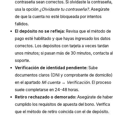
contraseña sean correctos. Si olvidaste la contraseña,
usa la opción
¿Olvidaste tu contraseña?
. Asegúrate
de que la cuenta no esté bloqueada por intentos
fallidos.
El depósito no se refleja:
Revisa que el método de
pago esté habilitado y que hayas ingresado los datos
correctos. Los depósitos con tarjeta a veces tardan
unos minutos; si pasan más de 30 minutos, contacta al
soporte.
Verificación de identidad pendiente:
Sube
documentos claros (DNI y comprobante de domicilio)
en el apartado
Mi cuenta → Verificación
. El proceso
suele completarse en 24-48 horas.
Retiro rechazado o demorado:
Asegúrate de haber
cumplido los requisitos de apuesta del bono. Verifica
que el método de retiro coincida con el de depósito.