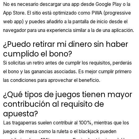
No es necesario descargar una app desde Google Play o la
App Store. El sitio está optimizado como PWA (progressive
web app) y puedes añadirlo a la pantalla de inicio desde el
navegador para una experiencia similar a la de una aplicación.
¿Puedo retirar mi dinero sin haber
cumplido el bono?
Si solicitas un retiro antes de cumplir los requisitos, perderás
el bono y las ganancias asociadas. Es mejor cumplir primero
las condiciones para aprovechar el beneficio.
¿Qué tipos de juegos tienen mayor
contribución al requisito de
apuesta?
Las tragaperras suelen contribuir al 100%, mientras que los
juegos de mesa como la ruleta o el blackjack pueden