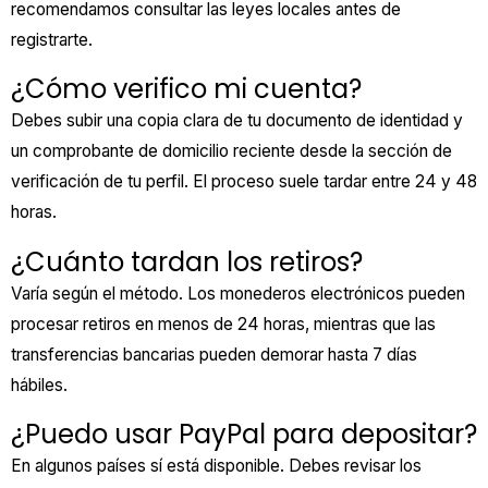
recomendamos consultar las leyes locales antes de
registrarte.
¿Cómo verifico mi cuenta?
Debes subir una copia clara de tu documento de identidad y
un comprobante de domicilio reciente desde la sección de
verificación de tu perfil. El proceso suele tardar entre 24 y 48
horas.
¿Cuánto tardan los retiros?
Varía según el método. Los monederos electrónicos pueden
procesar retiros en menos de 24 horas, mientras que las
transferencias bancarias pueden demorar hasta 7 días
hábiles.
¿Puedo usar PayPal para depositar?
En algunos países sí está disponible. Debes revisar los