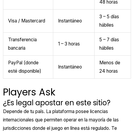
48 horas
3 – 5 días
Visa / Mastercard
Instantáneo
hábiles
Transferencia
5 – 7 días
1 – 3 horas
bancaria
hábiles
PayPal (donde
Menos de
Instantáneo
esté disponible)
24 horas
Players Ask
¿Es legal apostar en este sitio?
Depende de tu país. La plataforma posee licencias
internacionales que permiten operar en la mayoría de las
jurisdicciones donde el juego en línea está regulado. Te