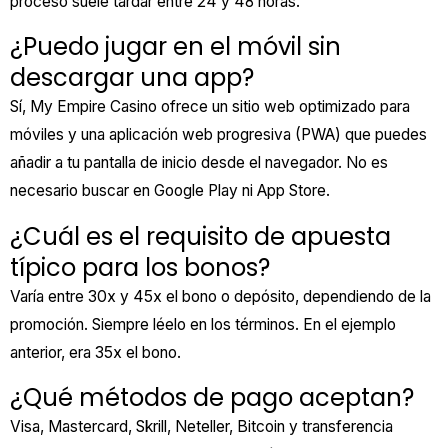
proceso suele tardar entre 24 y 48 horas.
¿Puedo jugar en el móvil sin
descargar una app?
Sí, My Empire Casino ofrece un sitio web optimizado para
móviles y una aplicación web progresiva (PWA) que puedes
añadir a tu pantalla de inicio desde el navegador. No es
necesario buscar en Google Play ni App Store.
¿Cuál es el requisito de apuesta
típico para los bonos?
Varía entre 30x y 45x el bono o depósito, dependiendo de la
promoción. Siempre léelo en los términos. En el ejemplo
anterior, era 35x el bono.
¿Qué métodos de pago aceptan?
Visa, Mastercard, Skrill, Neteller, Bitcoin y transferencia