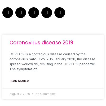
Coronavirus disease 2019
COVID-19 is a contagious disease caused by the
coronavirus SARS-CoV-2. In January 2020, the disease
spread worldwide, resulting in the COVID-19 pandemic.
The symptoms of
READ MORE »
August 7, 2026
No Comments