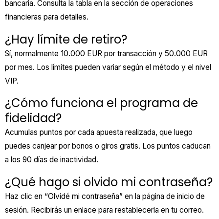
bancaria. Consulta la tabla en la sección de operaciones
financieras para detalles.
¿Hay límite de retiro?
Sí, normalmente 10.000 EUR por transacción y 50.000 EUR
por mes. Los límites pueden variar según el método y el nivel
VIP.
¿Cómo funciona el programa de
fidelidad?
Acumulas puntos por cada apuesta realizada, que luego
puedes canjear por bonos o giros gratis. Los puntos caducan
a los 90 días de inactividad.
¿Qué hago si olvido mi contraseña?
Haz clic en “Olvidé mi contraseña” en la página de inicio de
sesión. Recibirás un enlace para restablecerla en tu correo.