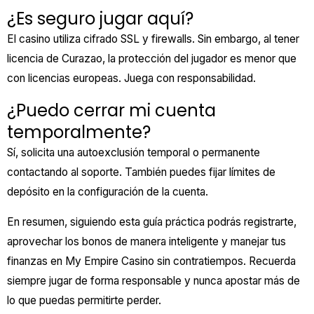
¿Es seguro jugar aquí?
El casino utiliza cifrado SSL y firewalls. Sin embargo, al tener
licencia de Curazao, la protección del jugador es menor que
con licencias europeas. Juega con responsabilidad.
¿Puedo cerrar mi cuenta
temporalmente?
Sí, solicita una autoexclusión temporal o permanente
contactando al soporte. También puedes fijar límites de
depósito en la configuración de la cuenta.
En resumen, siguiendo esta guía práctica podrás registrarte,
aprovechar los bonos de manera inteligente y manejar tus
finanzas en My Empire Casino sin contratiempos. Recuerda
siempre jugar de forma responsable y nunca apostar más de
lo que puedas permitirte perder.