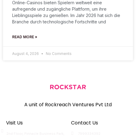
Online-Casinos bieten Spielern weltweit eine
aufregende und zugängliche Plattform, um ihre
Lieblingsspiele zu genießen. Im Jahr 2026 hat sich die
Branche durch technologische Fortschritte und
READ MORE »
August 4, 2026
No Comments
A unit of Rockreach Ventures Pvt Ltd
Visit Us
Contact Us
2nd Floor, Pinnacle Business Park,
7999334392