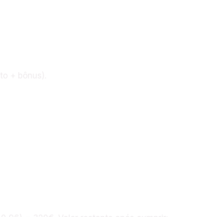
to + bônus).