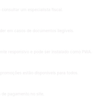
s sobre os ganhos?
onsultar um especialista fiscal.
erificação de documentos?
der em casos de documentos ilegíveis.
e um aplicativo?
mente responsivo e pode ser instalado como PWA.
s é exclusivo para novos jo
 promoções estão disponíveis para todos.
o de saque?
 de pagamento no site.