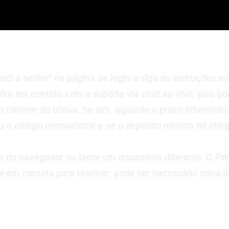
Wrong
ci a senha” na página de login e siga as instruções en
tre em contato com o suporte via chat ao vivo, pois p
o rollover do bônus. Se sim, aguarde o prazo informado; 
iu o código promocional e se o depósito mínimo foi atin
 do navegador ou tente um dispositivo diferente. O PW
e em contato para reativar; pode ser necessário novo d
ns