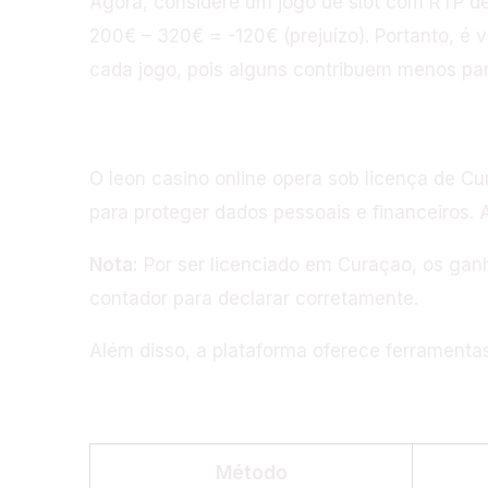
Agora, considere um jogo de slot com RTP de 
200€ – 320€ = -120€ (prejuízo). Portanto, é 
cada jogo, pois alguns contribuem menos para
Is It Safe?
O leon casino online opera sob licença de Cu
para proteger dados pessoais e financeiros. 
Nota:
Por ser licenciado em Curaçao, os ganh
contador para declarar corretamente.
Além disso, a plataforma oferece ferramentas
Deposits & Withdr
Método