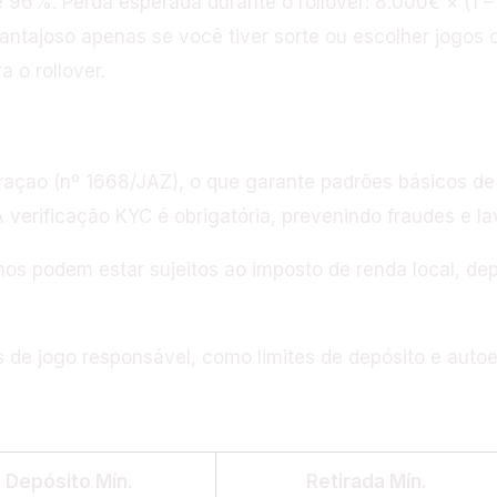
96%. Perda esperada durante o rollover: 8.000€ × (1 – 
vantajoso apenas se você tiver sorte ou escolher jogos
 o rollover.
raçao (nº 1668/JAZ), o que garante padrões básicos de s
A verificação KYC é obrigatória, prevenindo fraudes e l
os podem estar sujeitos ao imposto de renda local, de
 de jogo responsável, como limites de depósito e auto
awals
Depósito Mín.
Retirada Mín.