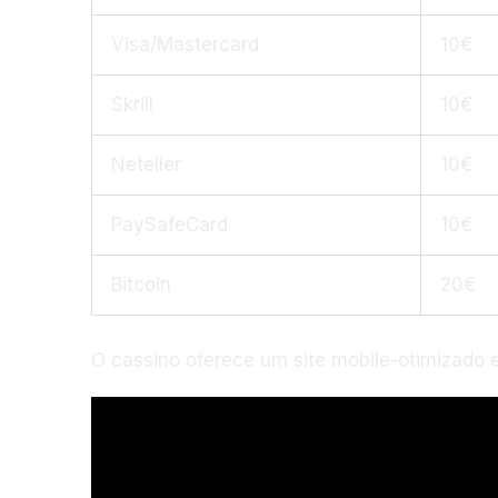
Visa/Mastercard
10€
Skrill
10€
Neteller
10€
PaySafeCard
10€
Bitcoin
20€
O cassino oferece um site mobile-otimizado e