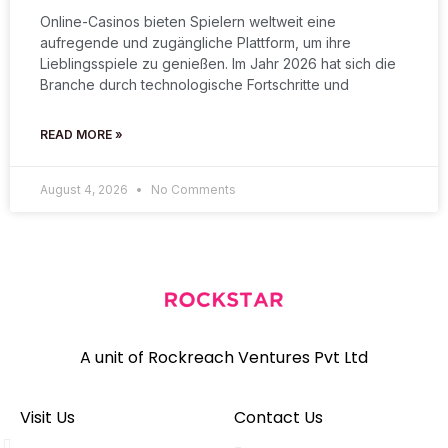
Online-Casinos bieten Spielern weltweit eine
aufregende und zugängliche Plattform, um ihre
Lieblingsspiele zu genießen. Im Jahr 2026 hat sich die
Branche durch technologische Fortschritte und
READ MORE »
August 4, 2026
No Comments
A unit of Rockreach Ventures Pvt Ltd
Visit Us
Contact Us