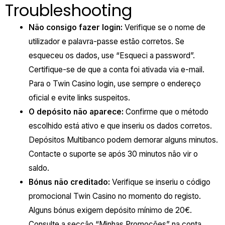
Troubleshooting
Não consigo fazer login:
Verifique se o nome de
utilizador e palavra-passe estão corretos. Se
esqueceu os dados, use “Esqueci a password”.
Certifique-se de que a conta foi ativada via e-mail.
Para o Twin Casino login, use sempre o endereço
oficial e evite links suspeitos.
O depósito não aparece:
Confirme que o método
escolhido está ativo e que inseriu os dados corretos.
Depósitos Multibanco podem demorar alguns minutos.
Contacte o suporte se após 30 minutos não vir o
saldo.
Bónus não creditado:
Verifique se inseriu o código
promocional Twin Casino no momento do registo.
Alguns bónus exigem depósito mínimo de 20€.
Consulte a secção “Minhas Promoções” na conta.