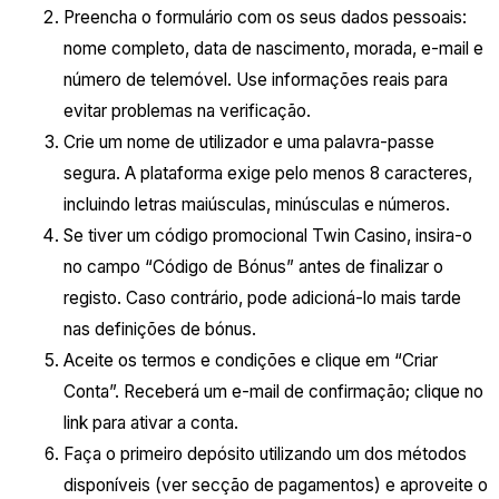
Preencha o formulário com os seus dados pessoais:
nome completo, data de nascimento, morada, e-mail e
número de telemóvel. Use informações reais para
evitar problemas na verificação.
Crie um nome de utilizador e uma palavra-passe
segura. A plataforma exige pelo menos 8 caracteres,
incluindo letras maiúsculas, minúsculas e números.
Se tiver um código promocional Twin Casino, insira-o
no campo “Código de Bónus” antes de finalizar o
registo. Caso contrário, pode adicioná-lo mais tarde
nas definições de bónus.
Aceite os termos e condições e clique em “Criar
Conta”. Receberá um e-mail de confirmação; clique no
link para ativar a conta.
Faça o primeiro depósito utilizando um dos métodos
disponíveis (ver secção de pagamentos) e aproveite o