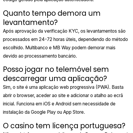
Quanto tempo demora um
levantamento?
Após aprovação da verificação KYC, os levantamentos são
processados em 24-72 horas úteis, dependendo do método
escolhido. Multibanco e MB Way podem demorar mais
devido ao processamento bancário.
Posso jogar no telemóvel sem
descarregar uma aplicação?
Sim, o site é uma aplicação web progressiva (PWA). Basta
abrir o browser, aceder ao site e adicionar o atalho ao ecrã
inicial. Funciona em iOS e Android sem necessidade de
instalação da Google Play ou App Store.
O casino tem licença portuguesa?