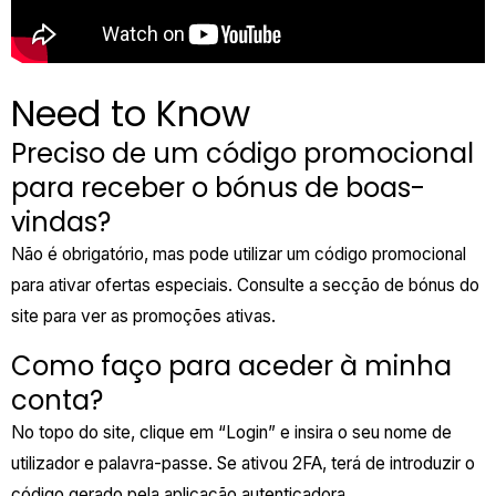
Need to Know
Preciso de um código promocional
para receber o bónus de boas-
vindas?
Não é obrigatório, mas pode utilizar um código promocional
para ativar ofertas especiais. Consulte a secção de bónus do
site para ver as promoções ativas.
Como faço para aceder à minha
conta?
No topo do site, clique em “Login” e insira o seu nome de
utilizador e palavra-passe. Se ativou 2FA, terá de introduzir o
código gerado pela aplicação autenticadora.