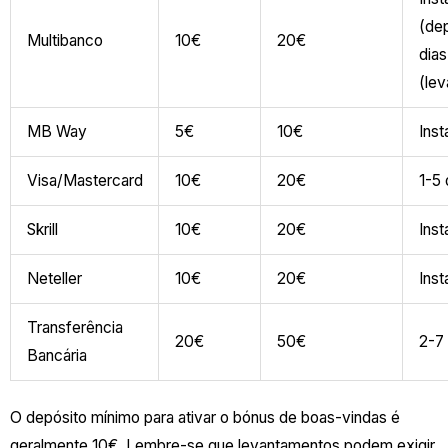
(dep
Multibanco
10€
20€
dias
(le
MB Way
5€
10€
Inst
Visa/Mastercard
10€
20€
1-5 
Skrill
10€
20€
Inst
Neteller
10€
20€
Inst
Transferência
20€
50€
2-7 
Bancária
O depósito mínimo para ativar o bónus de boas-vindas é
geralmente 10€. Lembre-se que levantamentos podem exigir