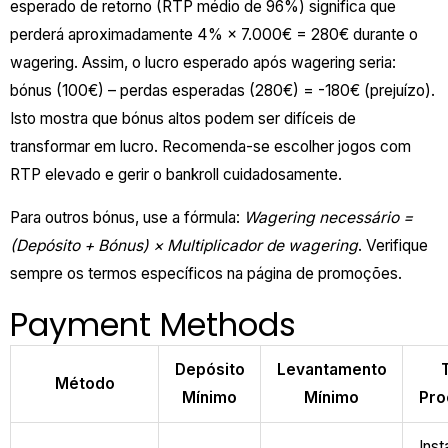
esperado de retorno (RTP médio de 96%) significa que
perderá aproximadamente 4% × 7.000€ = 280€ durante o
wagering. Assim, o lucro esperado após wagering seria:
bónus (100€) – perdas esperadas (280€) = -180€ (prejuízo).
Isto mostra que bónus altos podem ser difíceis de
transformar em lucro. Recomenda-se escolher jogos com
RTP elevado e gerir o bankroll cuidadosamente.
Para outros bónus, use a fórmula:
Wagering necessário =
(Depósito + Bónus) × Multiplicador de wagering
. Verifique
sempre os termos específicos na página de promoções.
Payment Methods
Depósito
Levantamento
Método
Mínimo
Mínimo
Pro
Inst