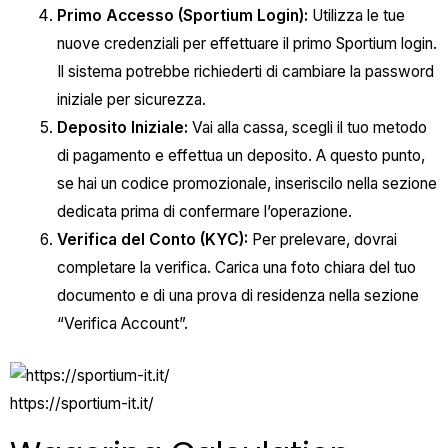
Primo Accesso (Sportium Login):
Utilizza le tue
nuove credenziali per effettuare il primo Sportium login.
Il sistema potrebbe richiederti di cambiare la password
iniziale per sicurezza.
Deposito Iniziale:
Vai alla cassa, scegli il tuo metodo
di pagamento e effettua un deposito. A questo punto,
se hai un codice promozionale, inseriscilo nella sezione
dedicata prima di confermare l’operazione.
Verifica del Conto (KYC):
Per prelevare, dovrai
completare la verifica. Carica una foto chiara del tuo
documento e di una prova di residenza nella sezione
“Verifica Account”.
https://sportium-it.it/