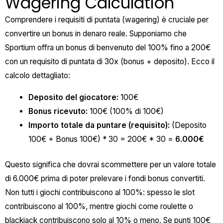
Wagering Calculation
Comprendere i requisiti di puntata (wagering) è cruciale per
convertire un bonus in denaro reale. Supponiamo che
Sportium offra un bonus di benvenuto del 100% fino a 200€
con un requisito di puntata di 30x (bonus + deposito). Ecco il
calcolo dettagliato:
Deposito del giocatore:
100€
Bonus ricevuto:
100€ (100% di 100€)
Importo totale da puntare (requisito):
(Deposito
100€ + Bonus 100€) * 30 = 200€ * 30 =
6.000€
Questo significa che dovrai scommettere per un valore totale
di 6.000€ prima di poter prelevare i fondi bonus convertiti.
Non tutti i giochi contribuiscono al 100%: spesso le slot
contribuiscono al 100%, mentre giochi come roulette o
blackjack contribuiscono solo al 10% o meno. Se punti 100€