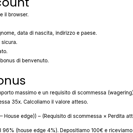
count
e il browser.
ognome, data di nascita, indirizzo e paese.
sicura.
ato.
il bonus di benvenuto.
onus
porto massimo e un requisito di scommessa (wagering)
sa 35x. Calcoliamo il valore atteso.
 – House edge)) – (Requisito di scommessa × Perdita att
l 96% (house edge 4%). Depositiamo 100€ e riceviamo 10