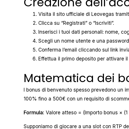
Creazione dell’ac
Visita il sito ufficiale di
Leovegas
tramit
Clicca su “Registrati” o “Iscriviti”.
Inserisci i tuoi dati personali: nome, c
Scegli un nome utente e una password 
Conferma l’email cliccando sul link invi
Effettua il primo deposito per attivare 
Matematica dei b
I bonus di benvenuto spesso prevedono un im
100% fino a 500€ con un requisito di scommes
Formula:
Valore atteso = (Importo bonus × (1
Supponiamo di giocare a una slot con RTP de