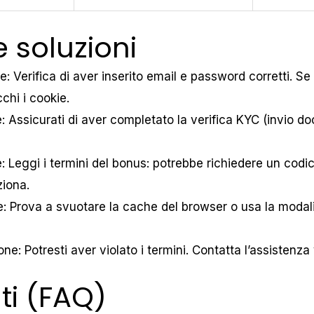
 soluzioni
: Verifica di aver inserito email e password corretti. S
chi i cookie.
 Assicurati di aver completato la verifica KYC (invio docu
: Leggi i termini del bonus: potrebbe richiedere un cod
ziona.
: Prova a svuotare la cache del browser o usa la modal
ne: Potresti aver violato i termini. Contatta l’assistenza
i (FAQ)