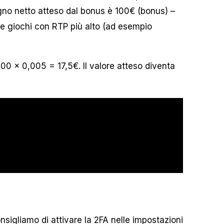
no netto atteso dal bonus è 100€ (bonus) –
re giochi con RTP più alto (ad esempio
0 × 0,005 = 17,5€. Il valore atteso diventa
onsigliamo di attivare la 2FA nelle impostazioni