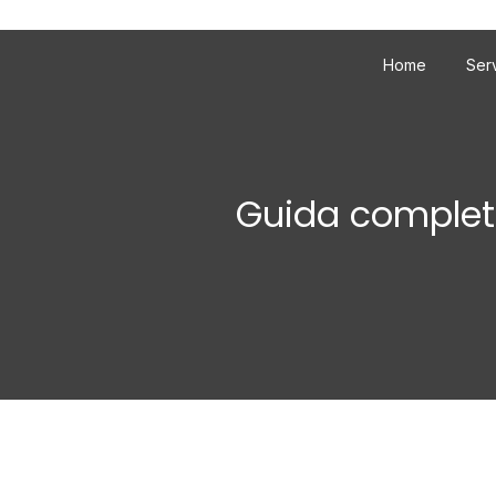
Skip
to
Home
Ser
content
Guida completa 