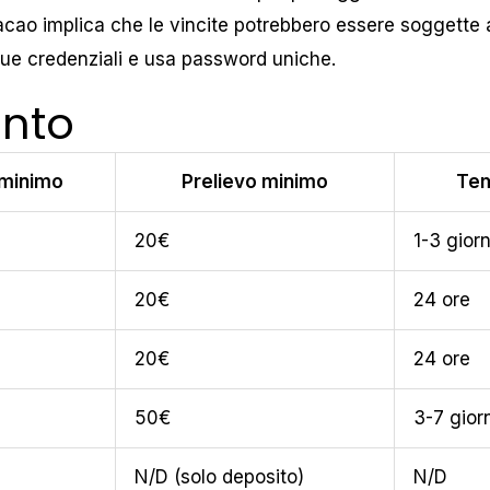
Curacao implica che le vincite potrebbero essere soggette
 tue credenziali e usa password uniche.
nto
 minimo
Prelievo minimo
Tem
20€
1-3 giorn
20€
24 ore
20€
24 ore
50€
3-7 giorn
N/D (solo deposito)
N/D