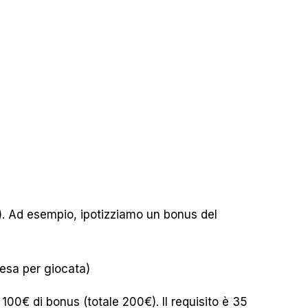
. Ad esempio, ipotizziamo un bonus del
esa per giocata)
0€ di bonus (totale 200€). Il requisito è 35