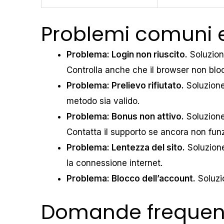
Problemi comuni e
Problema: Login non riuscito.
Soluzione
Controlla anche che il browser non bloc
Problema: Prelievo rifiutato.
Soluzione:
metodo sia valido.
Problema: Bonus non attivo.
Soluzione
Contatta il supporto se ancora non fun
Problema: Lentezza del sito.
Soluzione
la connessione internet.
Problema: Blocco dell’account.
Soluzio
Domande frequent