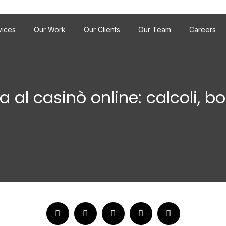
vices
Our Work
Our Clients
Our Team
Careers
al casinò online: calcoli, b