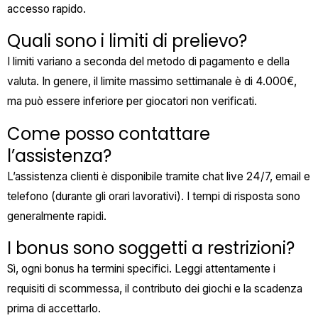
accesso rapido.
Quali sono i limiti di prelievo?
I limiti variano a seconda del metodo di pagamento e della
valuta. In genere, il limite massimo settimanale è di 4.000€,
ma può essere inferiore per giocatori non verificati.
Come posso contattare
l’assistenza?
L’assistenza clienti è disponibile tramite chat live 24/7, email e
telefono (durante gli orari lavorativi). I tempi di risposta sono
generalmente rapidi.
I bonus sono soggetti a restrizioni?
Sì, ogni bonus ha termini specifici. Leggi attentamente i
requisiti di scommessa, il contributo dei giochi e la scadenza
prima di accettarlo.