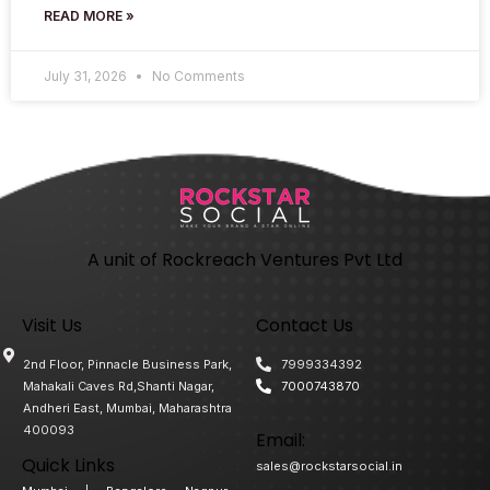
READ MORE »
July 31, 2026
No Comments
A unit of Rockreach Ventures Pvt Ltd
Visit Us
Contact Us
2nd Floor, Pinnacle Business Park,
7999334392
Mahakali Caves Rd,Shanti Nagar,
7000743870
Andheri East, Mumbai, Maharashtra
400093
Email:
Quick Links
sales@rockstarsocial.in