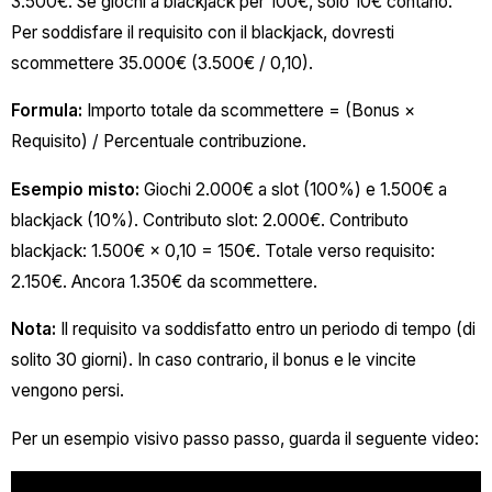
3.500€. Se giochi a blackjack per 100€, solo 10€ contano.
Per soddisfare il requisito con il blackjack, dovresti
scommettere 35.000€ (3.500€ / 0,10).
Formula:
Importo totale da scommettere = (Bonus ×
Requisito) / Percentuale contribuzione.
Esempio misto:
Giochi 2.000€ a slot (100%) e 1.500€ a
blackjack (10%). Contributo slot: 2.000€. Contributo
blackjack: 1.500€ × 0,10 = 150€. Totale verso requisito:
2.150€. Ancora 1.350€ da scommettere.
Nota:
Il requisito va soddisfatto entro un periodo di tempo (di
solito 30 giorni). In caso contrario, il bonus e le vincite
vengono persi.
Per un esempio visivo passo passo, guarda il seguente video: