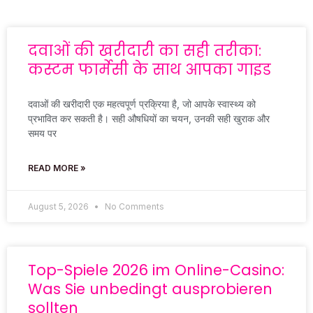
दवाओं की खरीदारी का सही तरीका:
कस्टम फार्मेसी के साथ आपका गाइड
दवाओं की खरीदारी एक महत्वपूर्ण प्रक्रिया है, जो आपके स्वास्थ्य को
प्रभावित कर सकती है। सही औषधियों का चयन, उनकी सही खुराक और
समय पर
READ MORE »
August 5, 2026
No Comments
Top-Spiele 2026 im Online-Casino:
Was Sie unbedingt ausprobieren
sollten