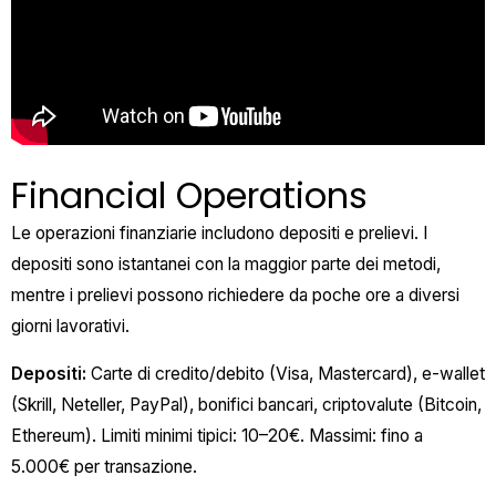
Financial Operations
Le operazioni finanziarie includono depositi e prelievi. I
depositi sono istantanei con la maggior parte dei metodi,
mentre i prelievi possono richiedere da poche ore a diversi
giorni lavorativi.
Depositi:
Carte di credito/debito (Visa, Mastercard), e-wallet
(Skrill, Neteller, PayPal), bonifici bancari, criptovalute (Bitcoin,
Ethereum). Limiti minimi tipici: 10–20€. Massimi: fino a
5.000€ per transazione.