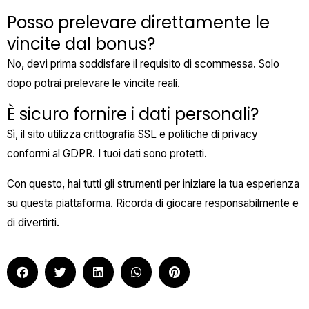
Posso prelevare direttamente le
vincite dal bonus?
No, devi prima soddisfare il requisito di scommessa. Solo
dopo potrai prelevare le vincite reali.
È sicuro fornire i dati personali?
Sì, il sito utilizza crittografia SSL e politiche di privacy
conformi al GDPR. I tuoi dati sono protetti.
Con questo, hai tutti gli strumenti per iniziare la tua esperienza
su questa piattaforma. Ricorda di giocare responsabilmente e
di divertirti.