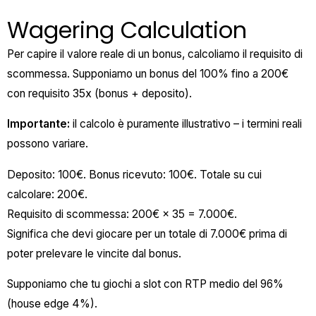
Wagering Calculation
Per capire il valore reale di un bonus, calcoliamo il requisito di
scommessa. Supponiamo un bonus del 100% fino a 200€
con requisito 35x (bonus + deposito).
Importante:
il calcolo è puramente illustrativo – i termini reali
possono variare.
Deposito: 100€. Bonus ricevuto: 100€. Totale su cui
calcolare: 200€.
Requisito di scommessa: 200€ × 35 = 7.000€.
Significa che devi giocare per un totale di 7.000€ prima di
poter prelevare le vincite dal bonus.
Supponiamo che tu giochi a slot con RTP medio del 96%
(house edge 4%).