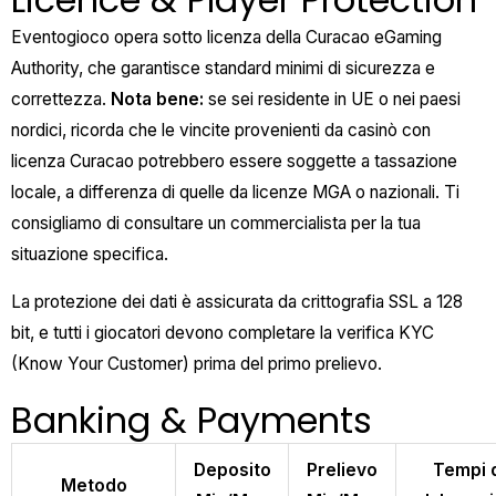
Eventogioco opera sotto licenza della Curacao eGaming
Authority, che garantisce standard minimi di sicurezza e
correttezza.
Nota bene:
se sei residente in UE o nei paesi
nordici, ricorda che le vincite provenienti da casinò con
licenza Curacao potrebbero essere soggette a tassazione
locale, a differenza di quelle da licenze MGA o nazionali. Ti
consigliamo di consultare un commercialista per la tua
situazione specifica.
La protezione dei dati è assicurata da crittografia SSL a 128
bit, e tutti i giocatori devono completare la verifica KYC
(Know Your Customer) prima del primo prelievo.
Banking & Payments
Deposito
Prelievo
Tempi 
Metodo