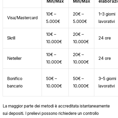
Min/Max
Min/Max
elaboraz
10€ –
20€ –
1–3 giorni
Visa/Mastercard
5.000€
5.000€
lavorativi
10€ –
20€ –
Skrill
24 ore
10.000€
10.000€
10€ –
20€ –
Neteller
24 ore
10.000€
10.000€
Bonifico
50€ –
50€ –
3–5 giorni
bancario
10.000€
10.000€
lavorativi
La maggior parte dei metodi è accreditata istantaneamente
sui depositi. I prelievi possono richiedere un controllo