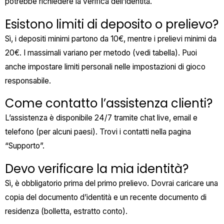
potrebbe richiedere la verifica dell’identità.
Esistono limiti di deposito o prelievo?
Sì, i depositi minimi partono da 10€, mentre i prelievi minimi da
20€. I massimali variano per metodo (vedi tabella). Puoi
anche impostare limiti personali nelle impostazioni di gioco
responsabile.
Come contatto l’assistenza clienti?
L’assistenza è disponibile 24/7 tramite chat live, email e
telefono (per alcuni paesi). Trovi i contatti nella pagina
“Supporto”.
Devo verificare la mia identità?
Sì, è obbligatorio prima del primo prelievo. Dovrai caricare una
copia del documento d’identità e un recente documento di
residenza (bolletta, estratto conto).