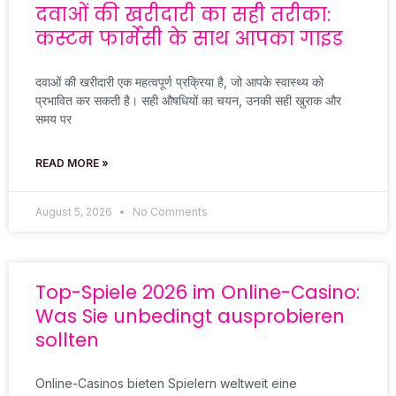
दवाओं की खरीदारी का सही तरीका:
कस्टम फार्मेसी के साथ आपका गाइड
दवाओं की खरीदारी एक महत्वपूर्ण प्रक्रिया है, जो आपके स्वास्थ्य को
प्रभावित कर सकती है। सही औषधियों का चयन, उनकी सही खुराक और
समय पर
READ MORE »
August 5, 2026
No Comments
Top-Spiele 2026 im Online-Casino:
Was Sie unbedingt ausprobieren
sollten
Online-Casinos bieten Spielern weltweit eine