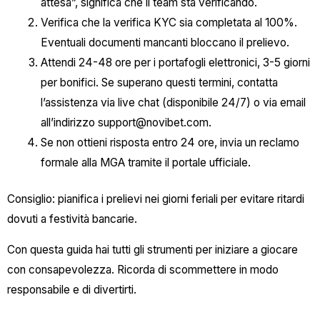
attesa”, significa che il team sta verificando.
Verifica che la verifica KYC sia completata al 100%.
Eventuali documenti mancanti bloccano il prelievo.
Attendi 24-48 ore per i portafogli elettronici, 3-5 giorni
per bonifici. Se superano questi termini, contatta
l’assistenza via live chat (disponibile 24/7) o via email
all’indirizzo support@novibet.com.
Se non ottieni risposta entro 24 ore, invia un reclamo
formale alla MGA tramite il portale ufficiale.
Consiglio: pianifica i prelievi nei giorni feriali per evitare ritardi
dovuti a festività bancarie.
Con questa guida hai tutti gli strumenti per iniziare a giocare
con consapevolezza. Ricorda di scommettere in modo
responsabile e di divertirti.