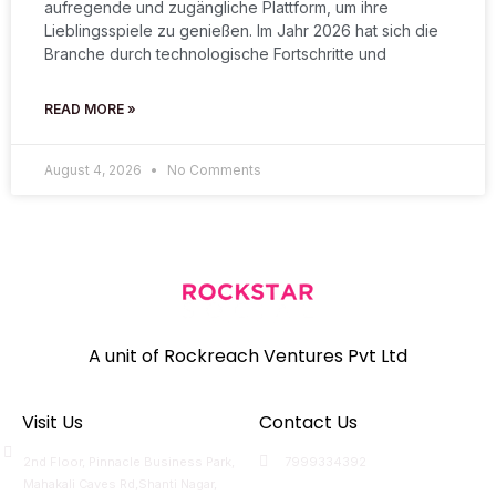
aufregende und zugängliche Plattform, um ihre
Lieblingsspiele zu genießen. Im Jahr 2026 hat sich die
Branche durch technologische Fortschritte und
READ MORE »
August 4, 2026
No Comments
A unit of Rockreach Ventures Pvt Ltd
Visit Us
Contact Us
2nd Floor, Pinnacle Business Park,
7999334392
Mahakali Caves Rd,Shanti Nagar,
7000743870