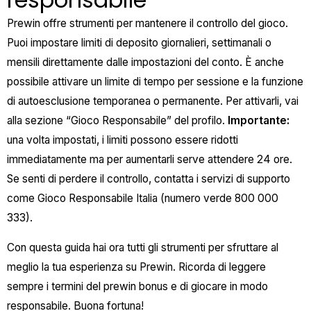
Prewin offre strumenti per mantenere il controllo del gioco.
Puoi impostare limiti di deposito giornalieri, settimanali o
mensili direttamente dalle impostazioni del conto. È anche
possibile attivare un limite di tempo per sessione e la funzione
di autoesclusione temporanea o permanente. Per attivarli, vai
alla sezione “Gioco Responsabile” del profilo.
Importante:
una volta impostati, i limiti possono essere ridotti
immediatamente ma per aumentarli serve attendere 24 ore.
Se senti di perdere il controllo, contatta i servizi di supporto
come Gioco Responsabile Italia (numero verde 800 000
333).
Con questa guida hai ora tutti gli strumenti per sfruttare al
meglio la tua esperienza su Prewin. Ricorda di leggere
sempre i termini del prewin bonus e di giocare in modo
responsabile. Buona fortuna!