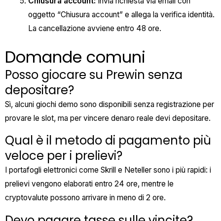
Chiusura account:
Invia richiesta via email con
oggetto “Chiusura account” e allega la verifica identità.
La cancellazione avviene entro 48 ore.
Domande comuni
Posso giocare su Prewin senza
depositare?
Sì, alcuni giochi demo sono disponibili senza registrazione per
provare le slot, ma per vincere denaro reale devi depositare.
Qual è il metodo di pagamento più
veloce per i prelievi?
I portafogli elettronici come Skrill e Neteller sono i più rapidi: i
prelievi vengono elaborati entro 24 ore, mentre le
cryptovalute possono arrivare in meno di 2 ore.
Devo pagare tasse sulle vincite?