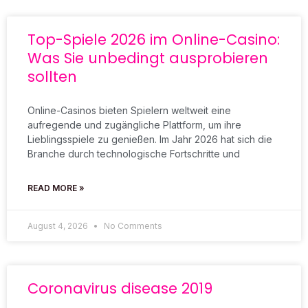
Top-Spiele 2026 im Online-Casino:
Was Sie unbedingt ausprobieren
sollten
Online-Casinos bieten Spielern weltweit eine
aufregende und zugängliche Plattform, um ihre
Lieblingsspiele zu genießen. Im Jahr 2026 hat sich die
Branche durch technologische Fortschritte und
READ MORE »
August 4, 2026
No Comments
Coronavirus disease 2019