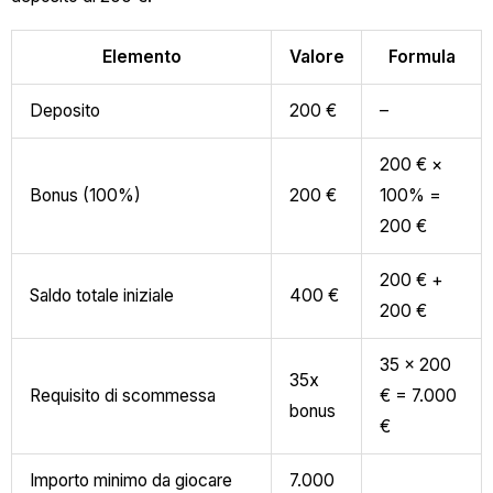
Elemento
Valore
Formula
Deposito
200 €
–
200 € ×
Bonus (100%)
200 €
100% =
200 €
200 € +
Saldo totale iniziale
400 €
200 €
35 × 200
35x
Requisito di scommessa
€ = 7.000
bonus
€
Importo minimo da giocare
7.000