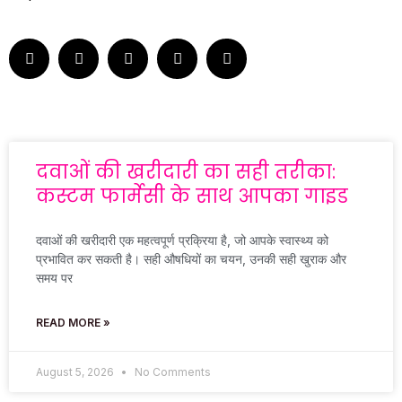
दवाओं की खरीदारी का सही तरीका:
कस्टम फार्मेसी के साथ आपका गाइड
दवाओं की खरीदारी एक महत्वपूर्ण प्रक्रिया है, जो आपके स्वास्थ्य को
प्रभावित कर सकती है। सही औषधियों का चयन, उनकी सही खुराक और
समय पर
READ MORE »
August 5, 2026
No Comments