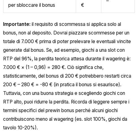
–
per sbloccare il bonus
€
Importante:
il requisito di scommessa si applica solo al
bonus, non al deposito. Dovrai piazzare scommesse per un
totale di 7.000 € prima di poter prelevare le eventuali vincite
generate dal bonus. Se, ad esempio, giochi a una slot con
RTP del 96%, la perdita teorica attesa durante il wagering è:
7.000 € × (1 – 0,96) = 280 €. Ciò significa che,
statisticamente, del bonus di 200 € potrebbero restarti circa
200 € – 280 € = -80 € (in pratica il bonus si esaurisce).
Tuttavia, con una buona strategia e scegliendo giochi con
RTP alto, puoi ridurre la perdita. Ricorda di leggere sempre i
termini specifici del prewin bonus perché alcuni giochi
contribuiscono meno al wagering (es. slot 100%, giochi da
tavolo 10-20%).