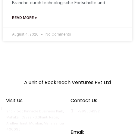
Branche durch technologische Fortschritte und
READ MORE »
August 4, 2026
No Comments
A unit of Rockreach Ventures Pvt Ltd
Visit Us
Contact Us
2nd Floor, Pinnacle Business Park,
7999334392
Mahakali Caves Rd,Shanti Nagar,
7000743870
Andheri East, Mumbai, Maharashtra
400093
Email: