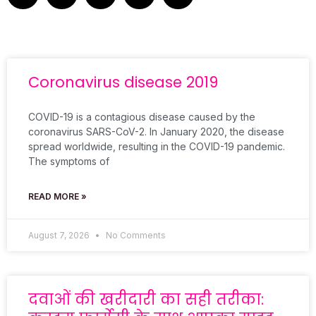
Coronavirus disease 2019
COVID-19 is a contagious disease caused by the
coronavirus SARS-CoV-2. In January 2020, the disease
spread worldwide, resulting in the COVID-19 pandemic.
The symptoms of
READ MORE »
August 7, 2026
No Comments
दवाओं की खरीदारी का सही तरीका: