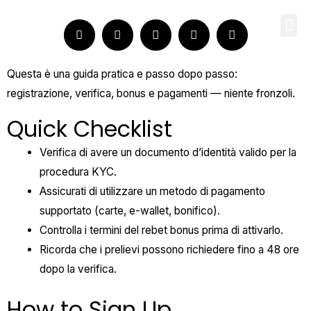
Skip
Me
to
content
Questa è una guida pratica e passo dopo passo:
registrazione, verifica, bonus e pagamenti — niente fronzoli.
Quick Checklist
Verifica di avere un documento d’identità valido per la
procedura KYC.
Assicurati di utilizzare un metodo di pagamento
supportato (carte, e-wallet, bonifico).
Controlla i termini del rebet bonus prima di attivarlo.
Ricorda che i prelievi possono richiedere fino a 48 ore
dopo la verifica.
How to Sign Up