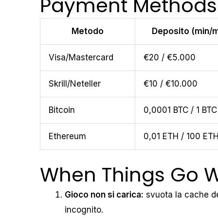
Payment Methods
Metodo
Deposito (min/
Visa/Mastercard
€20 / €5.000
Skrill/Neteller
€10 / €10.000
Bitcoin
0,0001 BTC / 1 BTC
Ethereum
0,01 ETH / 100 ET
When Things Go 
Gioco non si carica:
svuota la cache de
incognito.