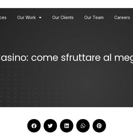
ices
Our Work
Our Clients
Our Team
Careers
asino: come sfruttare al megl