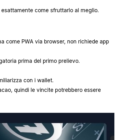
 esattamente come sfruttarlo al meglio.
iona come PWA via browser, non richiede app
gatoria prima del primo prelievo.
liarizza con i wallet.
racao, quindi le vincite potrebbero essere