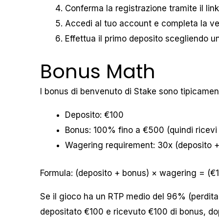
Conferma la registrazione tramite il link
Accedi al tuo account e completa la ve
Effettua il primo deposito scegliendo 
Bonus Math
I bonus di benvenuto di Stake sono tipicamen
Deposito: €100
Bonus: 100% fino a €500 (quindi ricevi
Wagering requirement: 30x (deposito 
Formula: (deposito + bonus) × wagering = (€1
Se il gioco ha un RTP medio del 96% (perdita
depositato €100 e ricevuto €100 di bonus, do