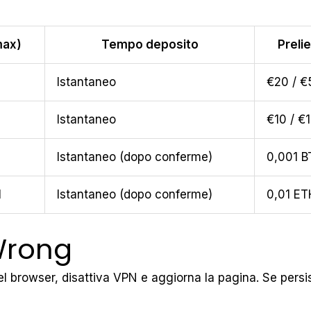
max)
Tempo deposito
Preli
Istantaneo
€20 / €
Istantaneo
€10 / €
Istantaneo (dopo conferme)
0,001 B
H
Istantaneo (dopo conferme)
0,01 ET
Wrong
l browser, disattiva VPN e aggiorna la pagina. Se persi