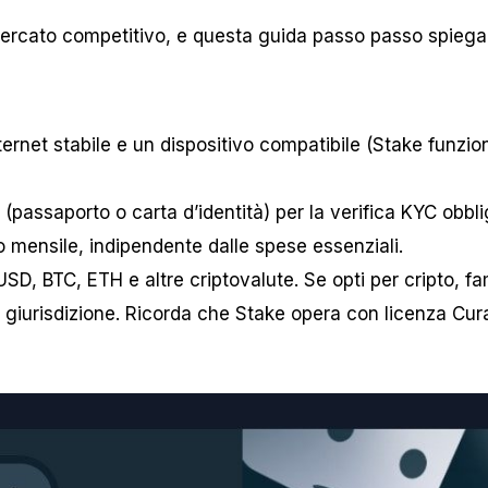
mercato competitivo, e questa guida passo passo spiega
ternet stabile e un dispositivo compatibile (Stake funz
(passaporto o carta d’identità) per la verifica KYC obbli
 mensile, indipendente dalle spese essenziali.
D, BTC, ETH e altre criptovalute. Se opti per cripto, fami
ua giurisdizione. Ricorda che Stake opera con licenza Cu