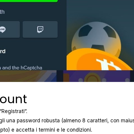
count
“Registrati”.
cegli una password robusta (almeno 8 caratteri, con maiu
pto) e accetta i termini e le condizioni.