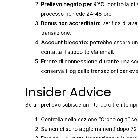
Prelievo negato per KYC:
controlla di 
processo richiede 24-48 ore.
Bonus non accreditato:
verifica di ave
transazione.
Account bloccato:
potrebbe essere una
contatta il supporto via email.
Errore di connessione durante una 
conserva i log delle transazioni per eve
Insider Advice
Se un prelievo subisce un ritardo oltre i tempi 
Controlla nella sezione “Cronologia” se i
Se non ci sono aggiornamenti dopo 72 or