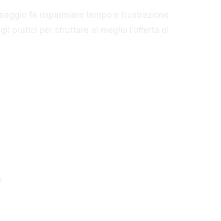
saggio fa risparmiare tempo e frustrazione.
 pratici per sfruttare al meglio l’offerta di
r