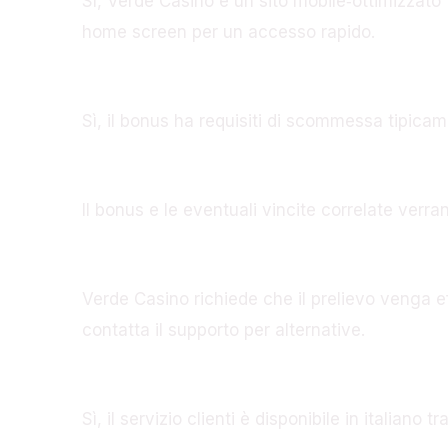
Sì, Verde Casino è un sito mobile‑ottimizzato
home screen per un accesso rapido.
Il bonus di benvenuto
Sì, il bonus ha requisiti di scommessa tipica
Cosa succede se non com
Il bonus e le eventuali vincite correlate verran
Posso cambiare il met
Verde Casino richiede che il prelievo venga eff
contatta il supporto per alternative.
Verde Casino offre supp
Sì, il servizio clienti è disponibile in italiano 