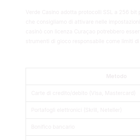
Verde Casino adotta protocolli SSL a 256 bit p
che consigliamo di attivare nelle impostazion
casinò con licenza Curaçao potrebbero esser
strumenti di gioco responsabile come limiti di
Metodi di pagame
Metodo
Carte di credito/debito (Visa, Mastercard)
Portafogli elettronici (Skrill, Neteller)
Bonifico bancario