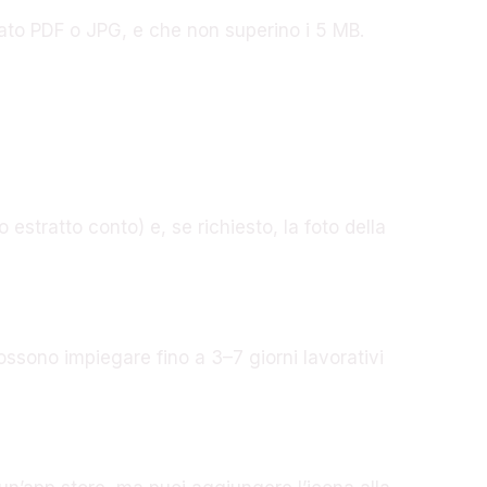
mato PDF o JPG, e che non superino i 5 MB.
estratto conto) e, se richiesto, la foto della
 possono impiegare fino a 3–7 giorni lavorativi
app?