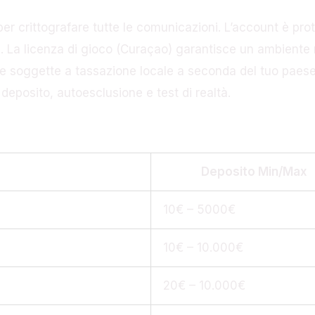
er crittografare tutte le comunicazioni. L’account è pro
i. La licenza di gioco (Curaçao) garantisce un ambiente
e soggette a tassazione locale a seconda del tuo paes
 deposito, autoesclusione e test di realtà.
nto
Deposito Min/Max
10€ – 5000€
10€ – 10.000€
20€ – 10.000€