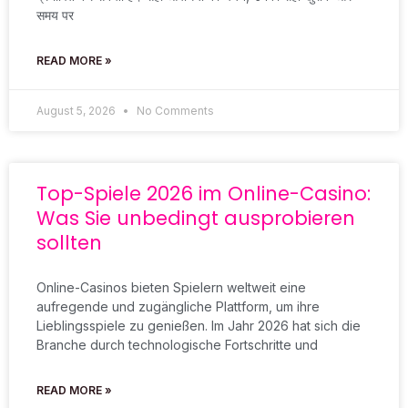
समय पर
READ MORE »
August 5, 2026
No Comments
Top-Spiele 2026 im Online-Casino:
Was Sie unbedingt ausprobieren
sollten
Online-Casinos bieten Spielern weltweit eine
aufregende und zugängliche Plattform, um ihre
Lieblingsspiele zu genießen. Im Jahr 2026 hat sich die
Branche durch technologische Fortschritte und
READ MORE »