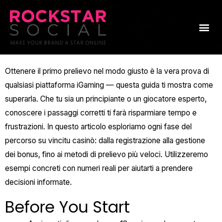
Skip
to
Me
content
Ottenere il primo prelievo nel modo giusto è la vera prova di
qualsiasi piattaforma iGaming — questa guida ti mostra come
superarla. Che tu sia un principiante o un giocatore esperto,
conoscere i passaggi corretti ti farà risparmiare tempo e
frustrazioni. In questo articolo esploriamo ogni fase del
percorso su vincitu casinò: dalla registrazione alla gestione
dei bonus, fino ai metodi di prelievo più veloci. Utilizzeremo
esempi concreti con numeri reali per aiutarti a prendere
decisioni informate.
Before You Start