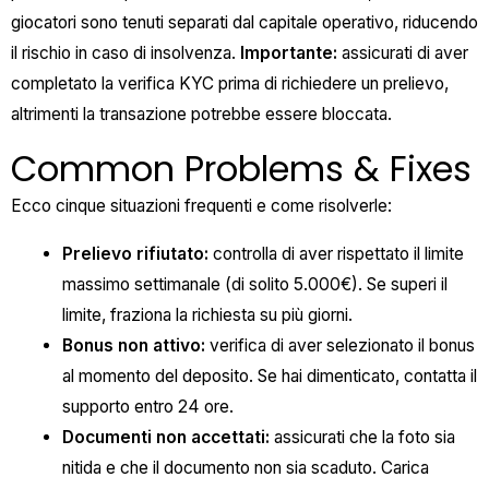
giocatori sono tenuti separati dal capitale operativo, riducendo
il rischio in caso di insolvenza.
Importante:
assicurati di aver
completato la verifica KYC prima di richiedere un prelievo,
altrimenti la transazione potrebbe essere bloccata.
Common Problems & Fixes
Ecco cinque situazioni frequenti e come risolverle:
Prelievo rifiutato:
controlla di aver rispettato il limite
massimo settimanale (di solito 5.000€). Se superi il
limite, fraziona la richiesta su più giorni.
Bonus non attivo:
verifica di aver selezionato il bonus
al momento del deposito. Se hai dimenticato, contatta il
supporto entro 24 ore.
Documenti non accettati:
assicurati che la foto sia
nitida e che il documento non sia scaduto. Carica