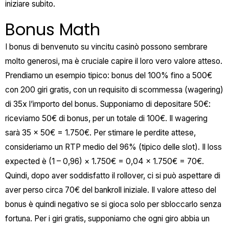
iniziare subito.
Bonus Math
I bonus di benvenuto su vincitu casinò possono sembrare
molto generosi, ma è cruciale capire il loro vero valore atteso.
Prendiamo un esempio tipico: bonus del 100% fino a 500€
con 200 giri gratis, con un requisito di scommessa (wagering)
di 35x l’importo del bonus. Supponiamo di depositare 50€:
riceviamo 50€ di bonus, per un totale di 100€. Il wagering
sarà 35 × 50€ = 1.750€. Per stimare le perdite attese,
consideriamo un RTP medio del 96% (tipico delle slot). Il loss
expected è (1 – 0,96) × 1.750€ = 0,04 × 1.750€ = 70€.
Quindi, dopo aver soddisfatto il rollover, ci si può aspettare di
aver perso circa 70€ del bankroll iniziale. Il valore atteso del
bonus è quindi negativo se si gioca solo per sbloccarlo senza
fortuna. Per i giri gratis, supponiamo che ogni giro abbia un