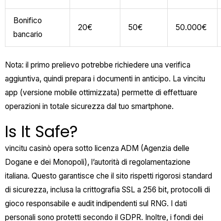
Bonifico
20€
50€
50.000€
bancario
Nota: il primo prelievo potrebbe richiedere una verifica
aggiuntiva, quindi prepara i documenti in anticipo. La vincitu
app (versione mobile ottimizzata) permette di effettuare
operazioni in totale sicurezza dal tuo smartphone.
Is It Safe?
vincitu casinò opera sotto licenza ADM (Agenzia delle
Dogane e dei Monopoli), l’autorità di regolamentazione
italiana. Questo garantisce che il sito rispetti rigorosi standard
di sicurezza, inclusa la crittografia SSL a 256 bit, protocolli di
gioco responsabile e audit indipendenti sul RNG. I dati
personali sono protetti secondo il GDPR. Inoltre, i fondi dei