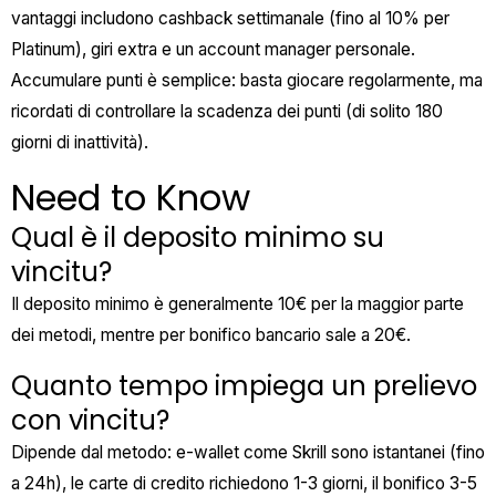
vantaggi includono cashback settimanale (fino al 10% per
Platinum), giri extra e un account manager personale.
Accumulare punti è semplice: basta giocare regolarmente, ma
ricordati di controllare la scadenza dei punti (di solito 180
giorni di inattività).
Need to Know
Qual è il deposito minimo su
vincitu?
Il deposito minimo è generalmente 10€ per la maggior parte
dei metodi, mentre per bonifico bancario sale a 20€.
Quanto tempo impiega un prelievo
con vincitu?
Dipende dal metodo: e-wallet come Skrill sono istantanei (fino
a 24h), le carte di credito richiedono 1-3 giorni, il bonifico 3-5