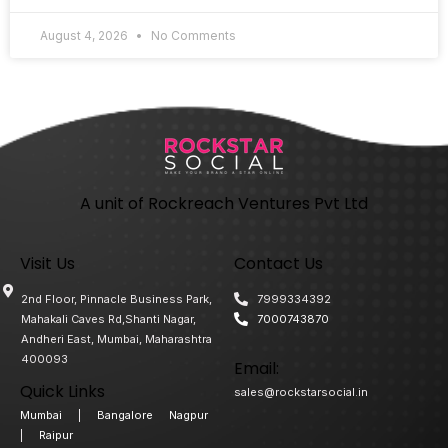
August 4, 2026
No Comments
A unit of Rockreach Ventures Pvt Ltd
Visit Us
Contact Us
2nd Floor, Pinnacle Business Park,
7999334392
Mahakali Caves Rd,Shanti Nagar,
7000743870
Andheri East, Mumbai, Maharashtra
400093
Email:
Quick Links
sales@rockstarsocial.in
Mumbai
|
Bangalore
Nagpur
|
Raipur