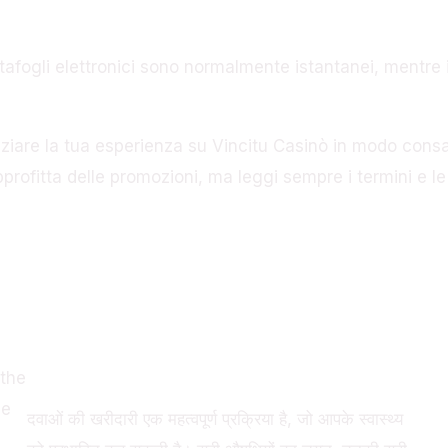
elievo?
rtafogli elettronici sono normalmente istantanei, mentre 
iniziare la tua esperienza su Vincitu Casinò in modo con
Approfitta delle promozioni, ma leggi sempre i termini e l
दवाओं की खरीदारी का सही
T
तरीका: कस्टम फार्मेसी के
O
साथ आपका गाइड
u
 the
he
s
दवाओं की खरीदारी एक महत्वपूर्ण प्रक्रिया है, जो आपके स्वास्थ्य