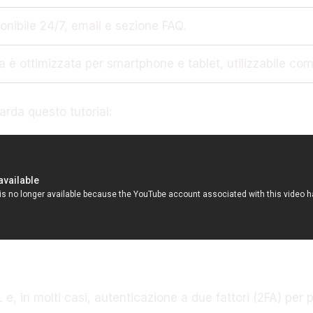
ponibile 24/7, email e sezione FAQ.
a è ottimizzata per smartphone e tablet, utilizzabile co
arda questo tutorial:
 e, in molti casi, autenticazione a due fattori (2FA) per p