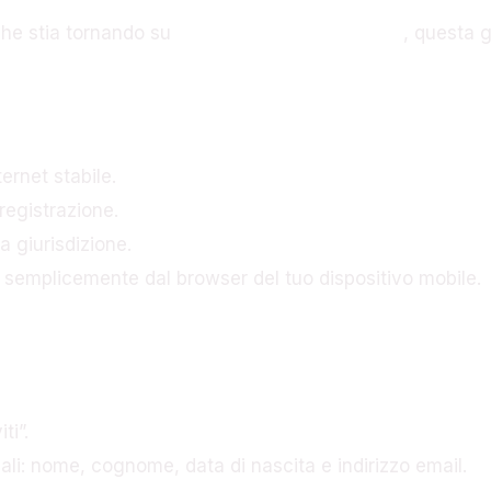
 che stia tornando su
https://vincitucasino.co.it/
, questa g
ernet stabile.
 registrazione.
ua giurisdizione.
di semplicemente dal browser del tuo dispositivo mobile.
ti”.
nali: nome, cognome, data di nascita e indirizzo email.