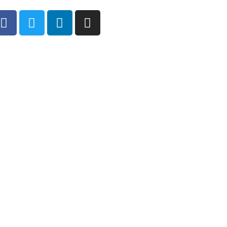
F
T
L
I
a
w
i
n
c
i
n
s
e
t
k
t
b
t
e
a
o
e
d
g
o
r
i
r
u Casinò:
k
n
a
m
app