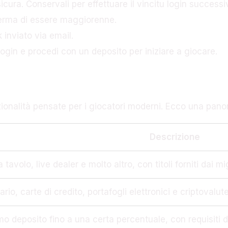
ura. Conservali per effettuare il vincitu login success
nferma di essere maggiorenne.
k inviato via email.
 login e procedi con un deposito per iniziare a giocare.
w
onalità pensate per i giocatori moderni. Ecco una panora
Descrizione
 tavolo, live dealer e molto altro, con titoli forniti dai mig
rio, carte di credito, portafogli elettronici e criptovalute.
mo deposito fino a una certa percentuale, con requisiti 