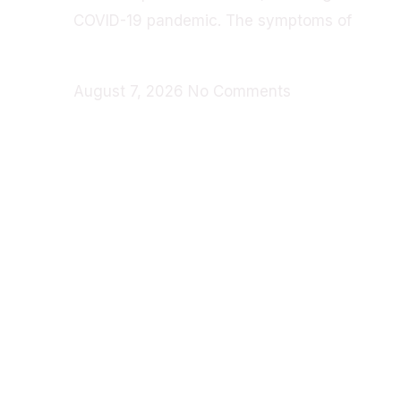
COVID-19 pandemic. The symptoms of
Read More »
August 7, 2026
No Comments
A unit of Rockreach 
Pvt Ltd