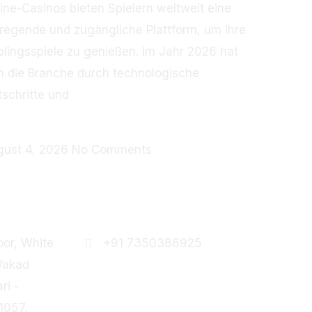
ine-Casinos bieten Spielern weltweit eine
regende und zugängliche Plattform, um ihre
blingsspiele zu genießen. Im Jahr 2026 hat
h die Branche durch technologische
tschritte und
ad More »
gust 4, 2026
No Comments
Contact Us
oor, White
+91 7350386925
Wakad
Email:
ri -
1057,