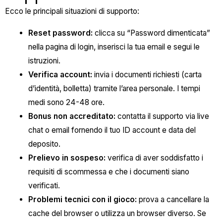
Ecco le principali situazioni di supporto:
Reset password:
clicca su “Password dimenticata”
nella pagina di login, inserisci la tua email e segui le
istruzioni.
Verifica account:
invia i documenti richiesti (carta
d’identità, bolletta) tramite l’area personale. I tempi
medi sono 24-48 ore.
Bonus non accreditato:
contatta il supporto via live
chat o email fornendo il tuo ID account e data del
deposito.
Prelievo in sospeso:
verifica di aver soddisfatto i
requisiti di scommessa e che i documenti siano
verificati.
Problemi tecnici con il gioco:
prova a cancellare la
cache del browser o utilizza un browser diverso. Se