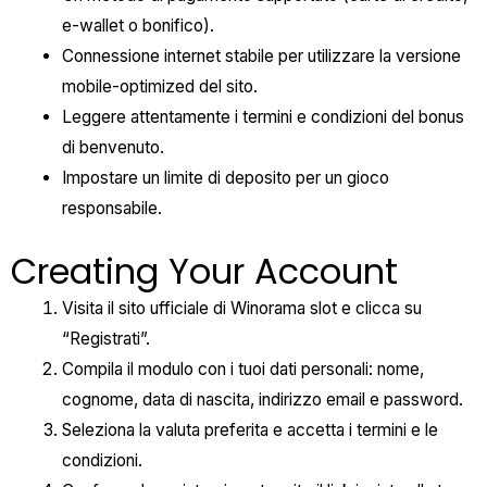
e-wallet o bonifico).
Connessione internet stabile per utilizzare la versione
mobile-optimized del sito.
Leggere attentamente i termini e condizioni del bonus
di benvenuto.
Impostare un limite di deposito per un gioco
responsabile.
Creating Your Account
Visita il sito ufficiale di
Winorama slot
e clicca su
“Registrati”.
Compila il modulo con i tuoi dati personali: nome,
cognome, data di nascita, indirizzo email e password.
Seleziona la valuta preferita e accetta i termini e le
condizioni.