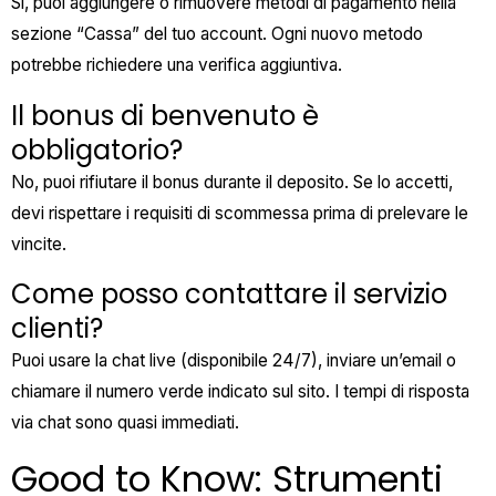
Sì, puoi aggiungere o rimuovere metodi di pagamento nella
sezione “Cassa” del tuo account. Ogni nuovo metodo
potrebbe richiedere una verifica aggiuntiva.
Il bonus di benvenuto è
obbligatorio?
No, puoi rifiutare il bonus durante il deposito. Se lo accetti,
devi rispettare i requisiti di scommessa prima di prelevare le
vincite.
Come posso contattare il servizio
clienti?
Puoi usare la chat live (disponibile 24/7), inviare un’email o
chiamare il numero verde indicato sul sito. I tempi di risposta
via chat sono quasi immediati.
Good to Know: Strumenti