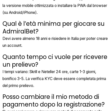
la versione mobile ottimizzata o installare la PWA dal browser
(su Android/iPhone).
Qual è l’età minima per giocare su
AdmiralBet?
Devi avere almeno 18 anni e risiedere in Italia per poter creare
un account.
Quanto tempo ci vuole per ricevere
un prelievo?
I tempi variano: Skrill e Neteller 24 ore, carte 1-3 giorni,
bonifico 3-5. La verifica KYC deve essere completata prima
del primo prelievo.
Posso cambiare il mio metodo di
pagamento dopo la registrazione?