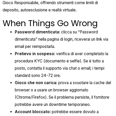
Gioco Responsabile, offrendo strumenti come limiti di
deposito, autoesclusione e realtà virtuale.
When Things Go Wrong
Password dimenticata:
clicca su “Password
dimenticata” nella pagina di login, riceverai un link via
email per reimpostarla.
Prelievo in sospeso:
verifica di aver completato la
procedura KYC (documento e selfie). Se è tutto a
posto, contatta il supporto via chat o email; i tempi
standard sono 24-72 ore.
Gioco che non carica:
prova a svuotare la cache del
browser o a usare un browser aggiornato
(Chrome/Firefox). Se il problema persiste, il fornitore
potrebbe avere un downtime temporaneo.
Account bloccato:
potrebbe essere dovuto a