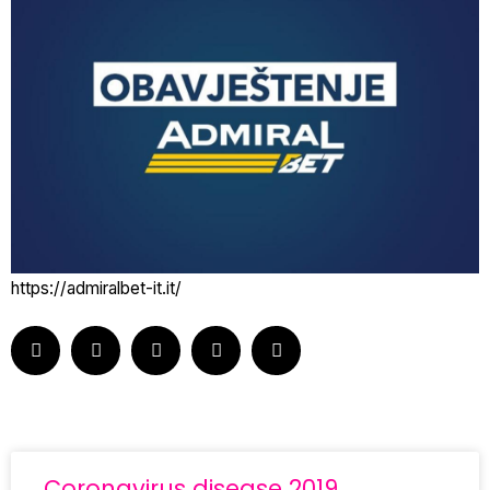
https://admiralbet-it.it/
Coronavirus disease 2019