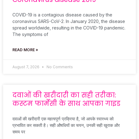
COVID-19 is a contagious disease caused by the
coronavirus SARS-CoV-2. In January 2020, the disease
spread worldwide, resulting in the COVID-19 pandemic.
The symptoms of
READ MORE »
August 7, 2026
No Comments
दवाओं की खरीदारी का सही तरीका:
कस्टम फार्मेसी के साथ आपका गाइड
दवाओं की खरीदारी एक महत्वपूर्ण प्रक्रिया है, जो आपके स्वास्थ्य को
प्रभावित कर सकती है। सही औषधियों का चयन, उनकी सही खुराक और
समय पर