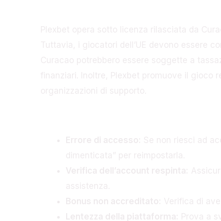
Licenza e protezio
Plexbet opera sotto licenza rilasciata da Cur
Tuttavia, i giocatori dell’UE devono essere co
Curacao potrebbero essere soggette a tassazion
finanziari. Inoltre, Plexbet promuove il gioco
organizzazioni di supporto.
Problemi comuni e
Errore di accesso:
Se non riesci ad ac
dimenticata” per reimpostarla.
Verifica dell’account respinta:
Assicura
assistenza.
Bonus non accreditato:
Verifica di ave
Lentezza della piattaforma:
Prova a sv