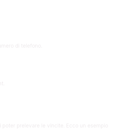
passo
umero di telefono.
nt.
i poter prelevare le vincite. Ecco un esempio