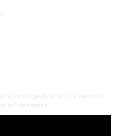
).
 100%, mentre giochi da tavolo e video poker
per evitare sorprese.