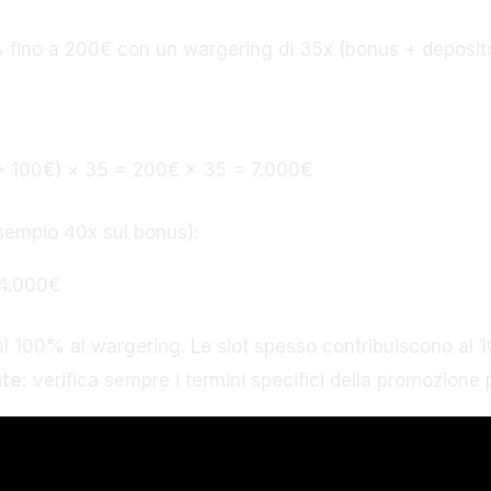
fino a 200€ con un wargering di 35x (bonus + deposito
 + 100€) × 35 = 200€ × 35 = 7.000€
esempio 40x sul bonus):
 4.000€
 al 100% al wargering. Le slot spesso contribuiscono al
te:
verifica sempre i termini specifici della promozione 