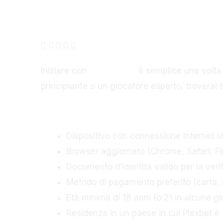
scommess
Iniziare con
Plexbet app
è semplice una volta 
principiante o un giocatore esperto, troverai t
Prerequisiti
Dispositivo con connessione Internet st
Browser aggiornato (Chrome, Safari, Fir
Documento d’identità valido per la veri
Metodo di pagamento preferito (carta, p
Età minima di 18 anni (o 21 in alcune giu
Residenza in un paese in cui Plexbet è 