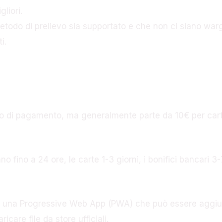
liori.
etodo di prelievo sia supportato e che non ci siano warg
i.
ti
mo su Plexbet?
o di pagamento, ma generalmente parte da 10€ per carte 
per ricevere un prelievo?
no fino a 24 ore, le carte 1-3 giorni, i bonifici bancari 3-
ione mobile?
o e una Progressive Web App (PWA) che può essere aggiu
care file da store ufficiali.