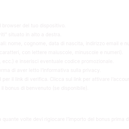
strazione passo dopo 
 il browser del tuo dispositivo.
iti” situato in alto a destra.
nali: nome, cognome, data di nascita, indirizzo email e n
aratteri, con lettere maiuscole, minuscole e numeri).
, ecc.) e inserisci eventuale codice promozionale.
rma di aver letto l’informativa sulla privacy.
per il link di verifica. Clicca sul link per attivare l’accou
 il bonus di benvenuto (se disponibile).
ring
a quante volte devi rigiocare l’importo del bonus prima d