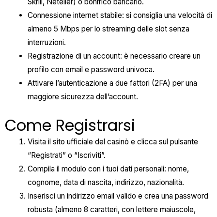
Skrill, Neteller) o bonifico bancario.
Connessione internet stabile: si consiglia una velocità di
almeno 5 Mbps per lo streaming delle slot senza
interruzioni.
Registrazione di un account: è necessario creare un
profilo con email e password univoca.
Attivare l’autenticazione a due fattori (2FA) per una
maggiore sicurezza dell’account.
Come Registrarsi
Visita il sito ufficiale del casinò e clicca sul pulsante
“Registrati” o “Iscriviti”.
Compila il modulo con i tuoi dati personali: nome,
cognome, data di nascita, indirizzo, nazionalità.
Inserisci un indirizzo email valido e crea una password
robusta (almeno 8 caratteri, con lettere maiuscole,