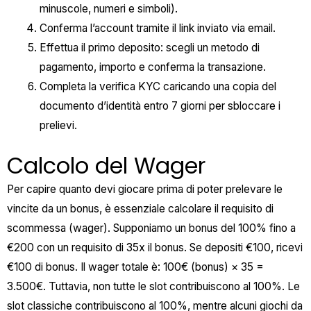
minuscole, numeri e simboli).
Conferma l’account tramite il link inviato via email.
Effettua il primo deposito: scegli un metodo di
pagamento, importo e conferma la transazione.
Completa la verifica KYC caricando una copia del
documento d’identità entro 7 giorni per sbloccare i
prelievi.
Calcolo del Wager
Per capire quanto devi giocare prima di poter prelevare le
vincite da un bonus, è essenziale calcolare il requisito di
scommessa (wager). Supponiamo un bonus del 100% fino a
€200 con un requisito di 35x il bonus. Se depositi €100, ricevi
€100 di bonus. Il wager totale è: 100€ (bonus) × 35 =
3.500€. Tuttavia, non tutte le slot contribuiscono al 100%. Le
slot classiche contribuiscono al 100%, mentre alcuni giochi da