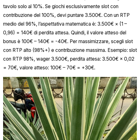
tavolo solo al 10%. Se giochi esclusivamente slot con
contribuzione del 100%, devi puntare 3.500€. Con un RTP
medio del 96%, l’aspettativa matematica è: 3.500€ × (1 –
0,96) = 140€ di perdita attesa. Quindi, il valore atteso del
bonus è 100€ – 140€ = -40€. Per massimizzare, scegli slot
con RTP alto (98%+) e contribuzione massima. Esempio: slot
con RTP 98%, wager 3.500€, perdita attesa: 3.500€ × 0,02
= 70€, valore atteso: 100€ – 70€ = +30€.