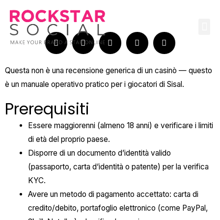
Skip
to
Me
content
Questa non è una recensione generica di un casinò — questo
è un manuale operativo pratico per i giocatori di
Sisal
.
Prerequisiti
Essere maggiorenni (almeno 18 anni) e verificare i limiti
di età del proprio paese.
Disporre di un documento d’identità valido
(passaporto, carta d’identità o patente) per la verifica
KYC.
Avere un metodo di pagamento accettato: carta di
credito/debito, portafoglio elettronico (come PayPal,