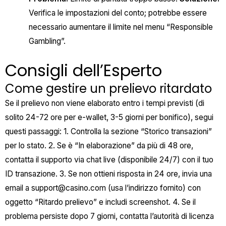
Verifica le impostazioni del conto; potrebbe essere
necessario aumentare il limite nel menu “Responsible
Gambling”.
Consigli dell’Esperto
Come gestire un prelievo ritardato
Se il prelievo non viene elaborato entro i tempi previsti (di
solito 24-72 ore per e-wallet, 3-5 giorni per bonifico), segui
questi passaggi: 1. Controlla la sezione “Storico transazioni”
per lo stato. 2. Se è “In elaborazione” da più di 48 ore,
contatta il supporto via chat live (disponibile 24/7) con il tuo
ID transazione. 3. Se non ottieni risposta in 24 ore, invia una
email a support@casino.com (usa l’indirizzo fornito) con
oggetto “Ritardo prelievo” e includi screenshot. 4. Se il
problema persiste dopo 7 giorni, contatta l’autorità di licenza