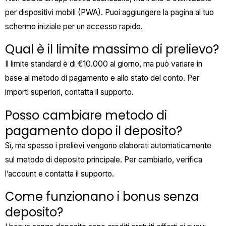
per dispositivi mobili (PWA). Puoi aggiungere la pagina al tuo
schermo iniziale per un accesso rapido.
Qual è il limite massimo di prelievo?
Il limite standard è di €10.000 al giorno, ma può variare in
base al metodo di pagamento e allo stato del conto. Per
importi superiori, contatta il supporto.
Posso cambiare metodo di
pagamento dopo il deposito?
Sì, ma spesso i prelievi vengono elaborati automaticamente
sul metodo di deposito principale. Per cambiarlo, verifica
l’account e contatta il supporto.
Come funzionano i bonus senza
deposito?