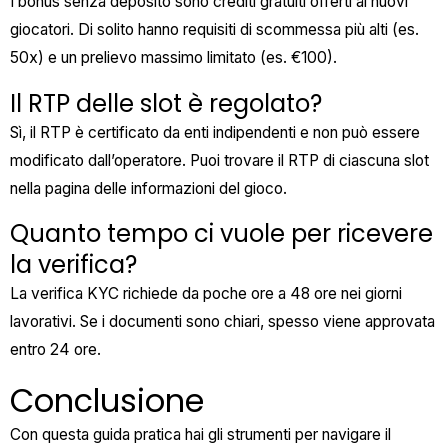
I bonus senza deposito sono crediti gratuiti offerti ai nuovi
giocatori. Di solito hanno requisiti di scommessa più alti (es.
50x) e un prelievo massimo limitato (es. €100).
Il RTP delle slot è regolato?
Sì, il RTP è certificato da enti indipendenti e non può essere
modificato dall’operatore. Puoi trovare il RTP di ciascuna slot
nella pagina delle informazioni del gioco.
Quanto tempo ci vuole per ricevere
la verifica?
La verifica KYC richiede da poche ore a 48 ore nei giorni
lavorativi. Se i documenti sono chiari, spesso viene approvata
entro 24 ore.
Conclusione
Con questa guida pratica hai gli strumenti per navigare il