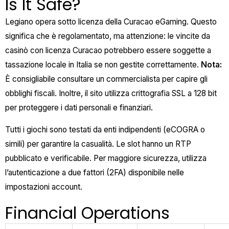
Is It Safe?
Legiano opera sotto licenza della Curacao eGaming. Questo
significa che è regolamentato, ma attenzione: le vincite da
casinò con licenza Curacao potrebbero essere soggette a
tassazione locale in Italia se non gestite correttamente.
Nota:
È consigliabile consultare un commercialista per capire gli
obblighi fiscali. Inoltre, il sito utilizza crittografia SSL a 128 bit
per proteggere i dati personali e finanziari.
Tutti i giochi sono testati da enti indipendenti (eCOGRA o
simili) per garantire la casualità. Le slot hanno un RTP
pubblicato e verificabile. Per maggiore sicurezza, utilizza
l’autenticazione a due fattori (2FA) disponibile nelle
impostazioni account.
Financial Operations