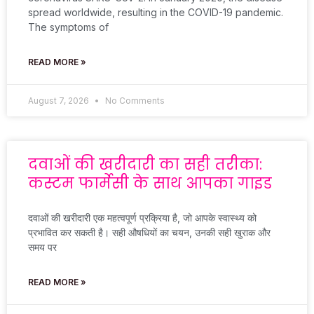
spread worldwide, resulting in the COVID-19 pandemic.
The symptoms of
READ MORE »
August 7, 2026
No Comments
दवाओं की खरीदारी का सही तरीका:
कस्टम फार्मेसी के साथ आपका गाइड
दवाओं की खरीदारी एक महत्वपूर्ण प्रक्रिया है, जो आपके स्वास्थ्य को
प्रभावित कर सकती है। सही औषधियों का चयन, उनकी सही खुराक और
समय पर
READ MORE »