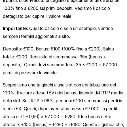
Il bonus di benvenuto di Legiano è tipicamente un’offerta del
100% fino a €200 sui primi depositi. Vediamo il calcolo
dettagliato per capire il valore reale.
Importante:
Questo calcolo è solo un esempio; verifica
sempre i termini aggiornati sul sito.
Deposito: €100. Bonus: €100 (100% fino a €200). Saldo
totale: €200. Requisito di scommessa: 35x (bonus +
deposito). Quindi devi scommettere: 35 × €200 = €7.000
prima di prelevare le vincite.
Supponiamo che tu giochi a una slot con contribuzione del
100%. Il valore atteso (EV) del bonus dipende dal RTP medio
della slot. Se l’RTP è 96%, per ogni €100 scommessi perdi in
media €4. Quindi, dopo aver scommesso €7.000, la perdita
attesa è: (1 – 0,96) × €7.000 = €280. Il tuo bonus netto
atteso è: €100 (bonus) – €280 = -€180. Questo significa che,