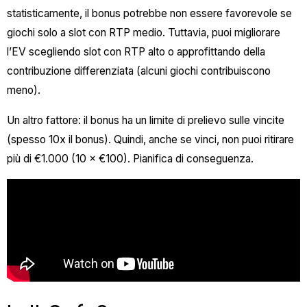
statisticamente, il bonus potrebbe non essere favorevole se
giochi solo a slot con RTP medio. Tuttavia, puoi migliorare
l’EV scegliendo slot con RTP alto o approfittando della
contribuzione differenziata (alcuni giochi contribuiscono
meno).
Un altro fattore: il bonus ha un limite di prelievo sulle vincite
(spesso 10x il bonus). Quindi, anche se vinci, non puoi ritirare
più di €1.000 (10 × €100). Pianifica di conseguenza.