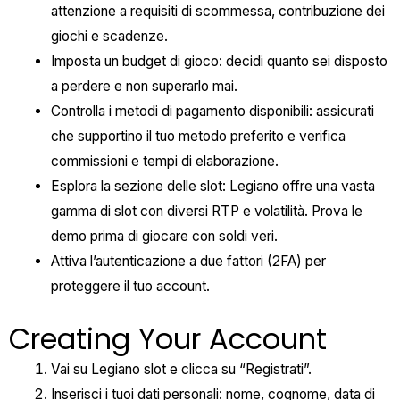
attenzione a requisiti di scommessa, contribuzione dei
giochi e scadenze.
Imposta un budget di gioco: decidi quanto sei disposto
a perdere e non superarlo mai.
Controlla i metodi di pagamento disponibili: assicurati
che supportino il tuo metodo preferito e verifica
commissioni e tempi di elaborazione.
Esplora la sezione delle slot: Legiano offre una vasta
gamma di slot con diversi RTP e volatilità. Prova le
demo prima di giocare con soldi veri.
Attiva l’autenticazione a due fattori (2FA) per
proteggere il tuo account.
Creating Your Account
Vai su
Legiano slot
e clicca su “Registrati”.
Inserisci i tuoi dati personali: nome, cognome, data di