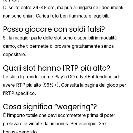
Di solito entro 24-48 ore, ma può allungarsi se i documenti
non sono chiari. Carica foto ben illuminate e leggibili.
Posso giocare con soldi falsi?
Sì, la maggior parte delle slot sono disponibili in modalità
demo, che ti permette di provare gratuitamente senza
depositare.
Quali slot hanno l’RTP più alto?
Le slot di provider come Play’n GO e NetEnt tendono ad
avere RTP più alto (96%+). Consulta la pagina del gioco per
l’RTP specifico.
Cosa significa “wagering”?
È l’importo totale che devi scommettere prima di poter
prelevare le vincite da un bonus. Per esempio, 35x
bonus+deposito.