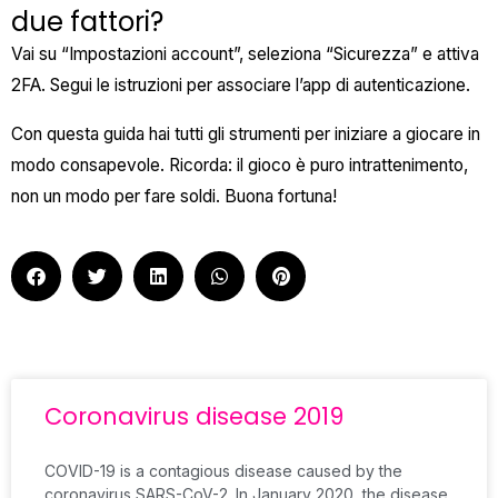
due fattori?
Vai su “Impostazioni account”, seleziona “Sicurezza” e attiva
2FA. Segui le istruzioni per associare l’app di autenticazione.
Con questa guida hai tutti gli strumenti per iniziare a giocare in
modo consapevole. Ricorda: il gioco è puro intrattenimento,
non un modo per fare soldi. Buona fortuna!
Coronavirus disease 2019
COVID-19 is a contagious disease caused by the
coronavirus SARS-CoV-2. In January 2020, the disease