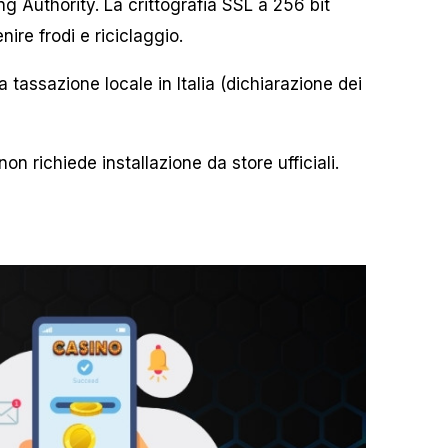
 Authority. La crittografia SSL a 256 bit
ire frodi e riciclaggio.
tassazione locale in Italia (dichiarazione dei
n richiede installazione da store ufficiali.