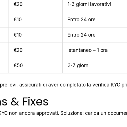
€20
1-3 giorni lavorativi
€10
Entro 24 ore
€10
Entro 24 ore
€20
Istantaneo – 1 ora
€50
3-7 giorni
 prelievi, assicurati di aver completato la verifica KYC p
 & Fixes
YC non ancora approvati. Soluzione: carica un document