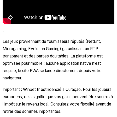
.
Les jeux proviennent de fournisseurs réputés (NetEnt,
Microgaming, Evolution Gaming) garantissant un RTP
transparent et des parties équitables. La plateforme est
optimisée pour mobile : aucune application native n’est
requise, le site PWA se lance directement depuis votre
navigateur.
Important : Winbet fr est licencié à Curaçao. Pour les joueurs
européens, cela signifie que vos gains peuvent être soumis à
l’impôt sur le revenu local. Consultez votre fiscalité avant de
retirer des sommes importantes.