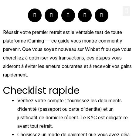
Skip
Me
to
content
Réussir votre premier retrait est le véritable test de toute
plateforme iGaming — ce guide vous montre comment y
parvenir. Que vous soyez nouveau sur Winbet fr ou que vous
cherchiez à optimiser vos transactions, ces étapes vous
aideront à éviter les erreurs courantes et à recevoir vos gains
rapidement.
Checklist rapide
Vérifiez votre compte : fournissez les documents
d’identité (passeport ou carte d’identité) et un
justificatif de domicile récent. Le KYC est obligatoire
avant tout retrait.
Choisissez un mode de paiement que vous avez déjà