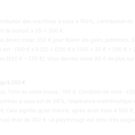
ntribution des machines à sous à 100%, contribution du
ant du bonus) x 35 = 350 €.
 devez miser 350 € pour libérer les gains potentiels. Si
est : (100 € x 0.20) + (250 € x 1.00) = 20 € + 250 € = 
s (350 € – 270 €). Vous devriez miser 80 € de plus sur
qu’à 200 €
. Total du solde bonus : 150 €. Condition de mise : x30
achines à sous est de 96%, l’espérance mathématique d
€. Cela signifie qu’en théorie, après avoir misé 4 500 €,
bonus) était de 300 €. Le playthrough est donc très exig