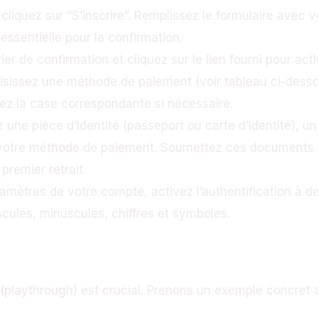
 cliquez sur “S’inscrire”. Remplissez le formulaire avec
essentielle pour la confirmation.
ier de confirmation et cliquez sur le lien fourni pour act
oisissez une méthode de paiement (voir tableau ci-dess
z la case correspondante si nécessaire.
 une pièce d’identité (passeport ou carte d’identité), un
votre méthode de paiement. Soumettez ces documents vi
premier retrait.
amètres de votre compte, activez l’authentification à d
cules, minuscules, chiffres et symboles.
u bonus
 (playthrough) est crucial. Prenons un exemple concret