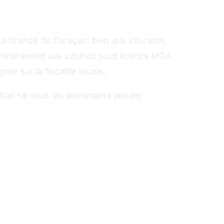
 La licence de Curaçao, bien que courante,
contrairement aux casinos sous licence MGA
er sur la fiscalité locale.
iciel ne vous les demandera jamais.