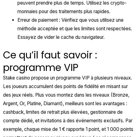
peuvent prendre plus de temps. Utilisez les crypto-
monnaies pour des traitements plus rapides.
Erreur de paiement : Vérifiez que vous utilisez une
méthode acceptée et que les limites sont respectées.
Essayez de vider le cache du navigateur.
Ce qu’il faut savoir :
programme VIP
Stake casino propose un programme VIP à plusieurs niveaux.
Les joueurs accumulent des points de fidélité en misant sur
des jeux réels. Plus vous montez dans les niveaux (Bronze,
Argent, Or, Platine, Diamant), meilleurs sont les avantages :
cashback, limites de retrait plus élevées, gestionnaire de
compte dédié, et invitations à des événements exclusifs. Par
exemple, chaque mise de 1 € rapporte 1 point, et 1 000 points