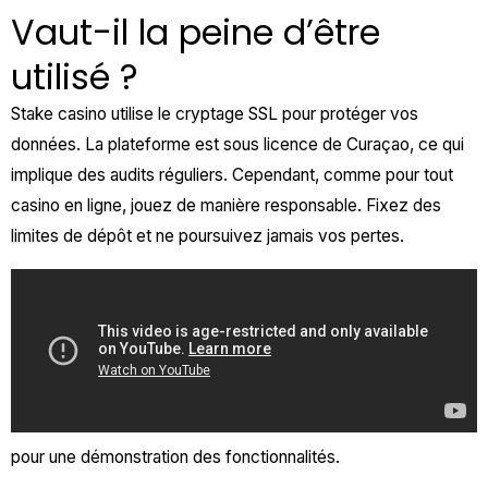
Vaut-il la peine d’être
utilisé ?
Stake casino utilise le cryptage SSL pour protéger vos
données. La plateforme est sous licence de Curaçao, ce qui
implique des audits réguliers. Cependant, comme pour tout
casino en ligne, jouez de manière responsable. Fixez des
limites de dépôt et ne poursuivez jamais vos pertes.
pour une démonstration des fonctionnalités.