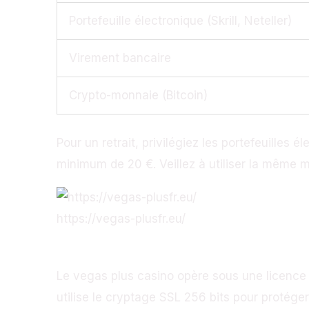
Portefeuille électronique (Skrill, Neteller)
Virement bancaire
Crypto-monnaie (Bitcoin)
Pour un retrait, privilégiez les portefeuilles
minimum de 20 €. Veillez à utiliser la même m
https://vegas-plusfr.eu/
Safety & Licensing
Le vegas plus casino opère sous une licence d
utilise le cryptage SSL 256 bits pour protége