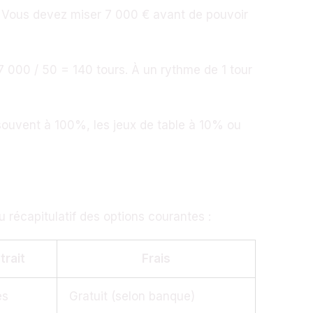
. Vous devez miser 7 000 € avant de pouvoir
7 000 / 50 = 140 tours. À un rythme de 1 tour
souvent à 100%, les jeux de table à 10% ou
 récapitulatif des options courantes :
trait
Frais
és
Gratuit (selon banque)