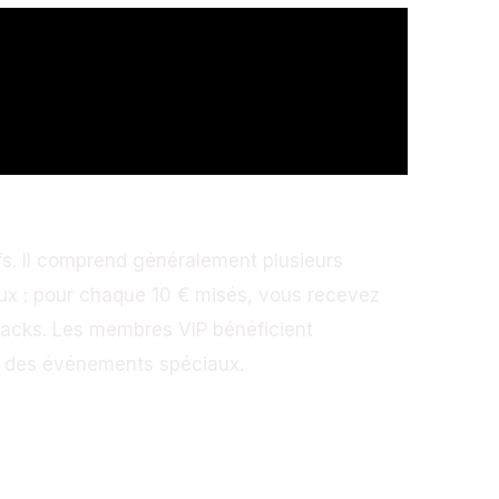
s. Il comprend généralement plusieurs
jeux : pour chaque 10 € misés, vous recevez
backs. Les membres VIP bénéficient
 à des événements spéciaux.
asino ?