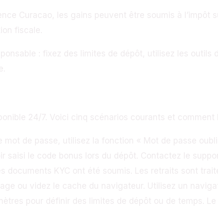
cence Curacao, les gains peuvent être soumis à l’impôt 
on fiscale.
able : fixez des limites de dépôt, utilisez les outils 
e.
sponible 24/7. Voici cinq scénarios courants et comment 
e mot de passe, utilisez la fonction « Mot de passe oublié
 saisi le code bonus lors du dépôt. Contactez le suppor
es documents KYC ont été soumis. Les retraits sont trait
age ou videz le cache du navigateur. Utilisez un navigat
res pour définir des limites de dépôt ou de temps. Le s