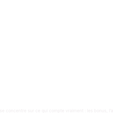
ique de Veg
vices
Our Work
Our Clients
Our Team
Careers
nus, mobile
se concentre sur ce qui compte vraiment : les bonus, l