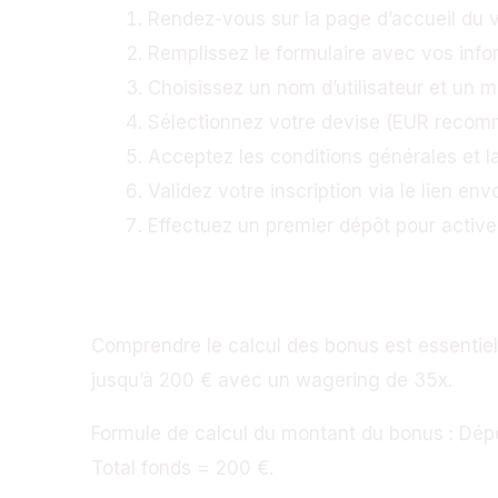
Rendez-vous sur la page d’accueil du ve
Remplissez le formulaire avec vos info
Choisissez un nom d’utilisateur et un 
Sélectionnez votre devise (EUR recomm
Acceptez les conditions générales et la 
Validez votre inscription via le lien env
Effectuez un premier dépôt pour active
Bonus Mathemati
Comprendre le calcul des bonus est essentie
jusqu’à 200 € avec un wagering de 35x.
Formule de calcul du montant du bonus : Dép
Total fonds = 200 €.