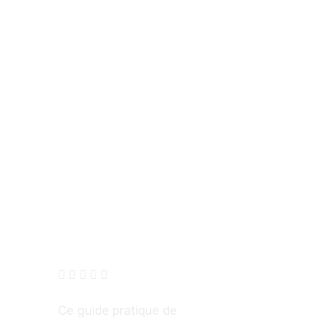
Skip
Guide prat
to
Home
Ser
content
Casino : bo
paiements
Ce guide pratique de
https://vegas-plusfr.eu/