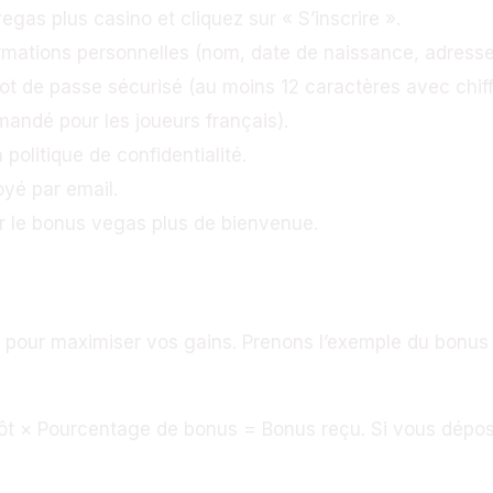
gas plus casino et cliquez sur « S’inscrire ».
rmations personnelles (nom, date de naissance, adresse
mot de passe sécurisé (au moins 12 caractères avec chif
andé pour les joueurs français).
politique de confidentialité.
oyé par email.
r le bonus vegas plus de bienvenue.
cs
l pour maximiser vos gains. Prenons l’exemple du bonu
ôt × Pourcentage de bonus = Bonus reçu. Si vous dépo