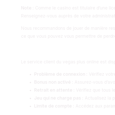
Note :
Comme le casino est titulaire d’une li
Renseignez-vous auprès de votre administrati
Nous recommandons de jouer de manière respons
ce que vous pouvez vous permettre de perdr
Support Guide
Le service client du vegas plus online est di
Problème de connexion :
Vérifiez votr
Bonus non activé :
Assurez-vous d’avoir
Retrait en attente :
Vérifiez que tous l
Jeu qui ne charge pas :
Actualisez la p
Limite de compte :
Accédez aux paramèt