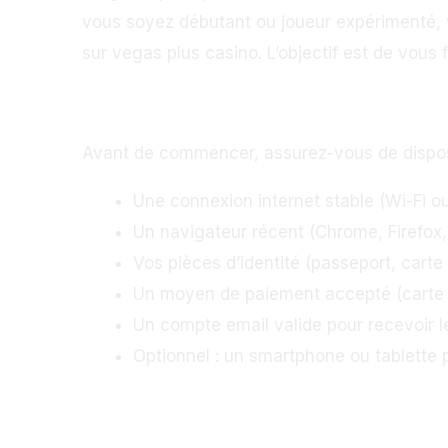
vous soyez débutant ou joueur expérimenté, v
sur vegas plus casino. L’objectif est de vous 
Getting Ready
Avant de commencer, assurez-vous de dispos
Une connexion internet stable (Wi-Fi o
Un navigateur récent (Chrome, Firefox,
Vos pièces d’identité (passeport, carte d
Un moyen de paiement accepté (carte ba
Un compte email valide pour recevoir l
Optionnel : un smartphone ou tablette p
Registration