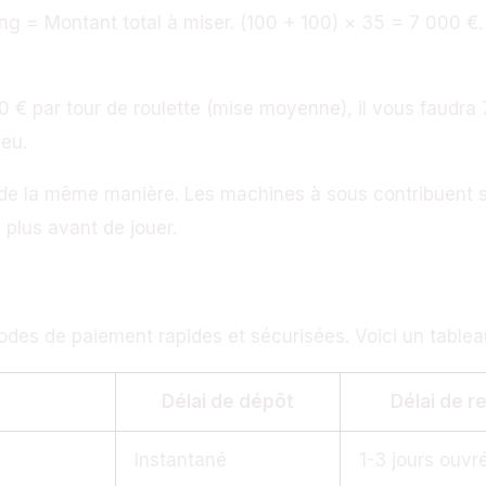
ng = Montant total à miser. (100 + 100) × 35 = 7 000 €
 € par tour de roulette (mise moyenne), il vous faudra 
jeu.
 de la même manière. Les machines à sous contribuent 
 plus avant de jouer.
nts
des de paiement rapides et sécurisées. Voici un tableau
Délai de dépôt
Délai de re
Instantané
1-3 jours ouvr