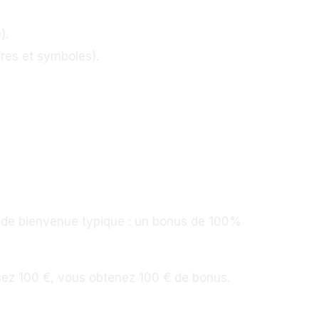
).
fres et symboles).
s de bienvenue typique : un bonus de 100%
sez 100 €, vous obtenez 100 € de bonus.