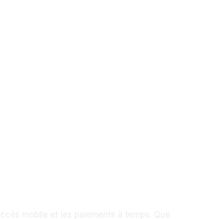
F
I
T
L
as Plus
a
n
w
i
Contact Us
c
s
i
n
e
t
t
k
b
a
t
e
o
g
e
d
o
r
r
i
 et
k
a
n
m
’accès mobile et les paiements à temps. Que