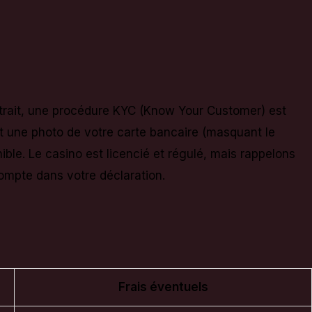
retrait, une procédure KYC (Know Your Customer) est
ent une photo de votre carte bancaire (masquant le
nible. Le casino est licencié et régulé, mais rappelons
ompte dans votre déclaration.
Frais éventuels