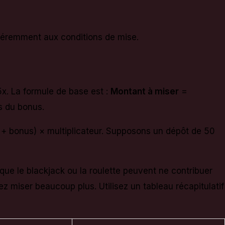
fféremment aux conditions de mise.
x. La formule de base est :
Montant à miser
=
s du bonus.
ôt + bonus) × multiplicateur. Supposons un dépôt de 50
que le blackjack ou la roulette peuvent ne contribuer
ez miser beaucoup plus. Utilisez un tableau récapitulatif