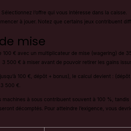
.
Sélectionnez l’offre qui vous intéresse dans la caisse.
mencer à jouer. Notez que certains jeux contribuent di
 de mise
100 € avec un multiplicateur de mise (wagering) de 35
 3 500 € à miser avant de pouvoir retirer les gains issu
jusqu’à 100 €, dépôt + bonus), le calcul devient : (dép
 3 500 €.
Les machines à sous contribuent souvent à 100 %, tandis 
 seront décomptés. Pour atteindre l’exigence, vous devri