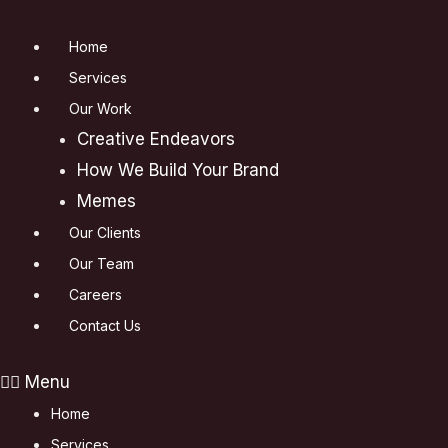
Skip
to
Home
content
Services
Our Work
Creative Endeavors
How We Build Your Brand
Memes
Our Clients
Our Team
Careers
Contact Us
Menu
Home
Services