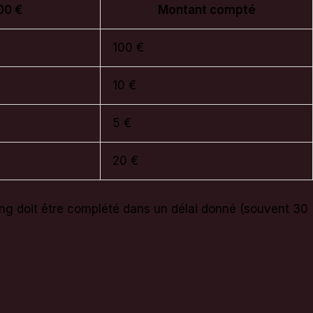
00 €
Montant compté
100 €
10 €
5 €
20 €
ring doit être complété dans un délai donné (souvent 30