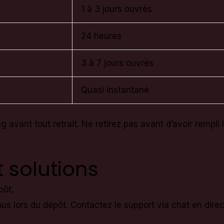
1 à 3 jours ouvrés
24 heures
3 à 7 jours ouvrés
Quasi instantané
avant tout retrait. Ne retirez pas avant d’avoir rempli l
 solutions
pôt.
s lors du dépôt. Contactez le support via chat en direct