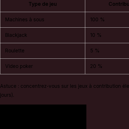
Type de jeu
Contribu
Machines à sous
100 %
Blackjack
10 %
Roulette
5 %
Video poker
20 %
Astuce : concentrez-vous sur les jeux à contribution é
jours).