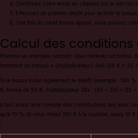
Confirmez votre email en cliquant sur le lien reçu
Effectuez un premier dépôt pour activer le bonus. 
Une fois le crédit bonus ajouté, vous pouvez com
Calcul des conditions
Prenons un exemple concret. Vous recevez un bonus de 
(montant du bonus) × (multiplicateur). Soit 100 € × 35 =
Si le bonus inclut également le dépôt (exemple : 100 % 
€, bonus de 50 €, multiplicateur 35x : (50 + 50) × 35 =
Il faut aussi tenir compte des contributions des jeux. 
qu’à 10 %. Si vous misez 100 € à la roulette, seuls 10 €
: