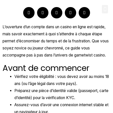
Skip
Me
to
content
L’ouverture d’un compte dans un casino en ligne est rapide,
mais savoir exactement à quoi s’attendre à chaque étape
permet d’économiser du temps et de la frustration. Que vous
soyez novice ou joueur chevronné, ce guide vous
accompagne pas à pas dans l’univers de gametwist casino.
Avant de commencer
Vérifiez votre éligibilité : vous devez avoir au moins 18
ans (ou l’âge légal dans votre pays).
Préparez une pièce d’identité valide (passeport, carte
d’identité) pour la vérification KYC.
Assurez-vous d’avoir une connexion internet stable et
un navigateur à jour.