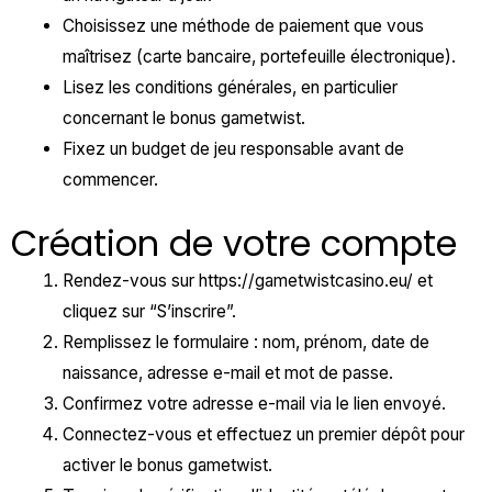
Choisissez une méthode de paiement que vous
maîtrisez (carte bancaire, portefeuille électronique).
Lisez les conditions générales, en particulier
concernant le bonus gametwist.
Fixez un budget de jeu responsable avant de
commencer.
Création de votre compte
Rendez-vous sur
https://gametwistcasino.eu/
et
cliquez sur “S’inscrire”.
Remplissez le formulaire : nom, prénom, date de
naissance, adresse e-mail et mot de passe.
Confirmez votre adresse e-mail via le lien envoyé.
Connectez-vous et effectuez un premier dépôt pour
activer le bonus gametwist.