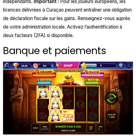
indépendants.
Important :
Pour les joueurs européens, les
licences délivrées à Curaçao peuvent entraîner une obligation
de déclaration fiscale sur les gains. Renseignez-vous auprès
de votre administration locale. Activez l’authentification à
deux facteurs (2FA) si disponible.
Banque et paiements