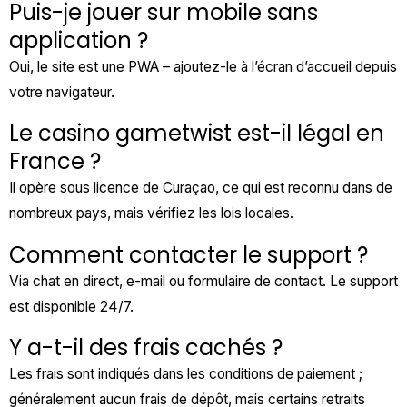
Puis-je jouer sur mobile sans
application ?
Oui, le site est une PWA – ajoutez-le à l’écran d’accueil depuis
votre navigateur.
Le casino gametwist est-il légal en
France ?
Il opère sous licence de Curaçao, ce qui est reconnu dans de
nombreux pays, mais vérifiez les lois locales.
Comment contacter le support ?
Via chat en direct, e-mail ou formulaire de contact. Le support
est disponible 24/7.
Y a-t-il des frais cachés ?
Les frais sont indiqués dans les conditions de paiement ;
généralement aucun frais de dépôt, mais certains retraits