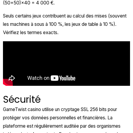
(50+50)×40 = 4 000 €.
Seuls certains jeux contribuent au calcul des mises (souvent
les machines à sous à 100 %, les jeux de table à 10 %).
Vérifiez les termes exacts.
Sécurité
GameTwist casino utilise un cryptage SSL 256 bits pour
protéger vos données personnelles et financières. La
plateforme est régulièrement auditée par des organismes