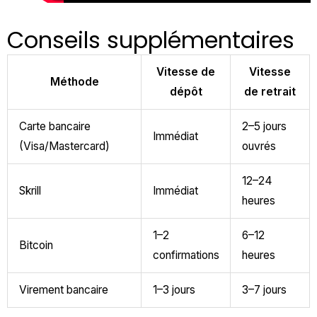
Conseils supplémentaires
Vitesse de
Vitesse
Méthode
dépôt
de retrait
Carte bancaire
2–5 jours
Immédiat
(Visa/Mastercard)
ouvrés
12–24
Skrill
Immédiat
heures
1–2
6–12
Bitcoin
confirmations
heures
Virement bancaire
1–3 jours
3–7 jours