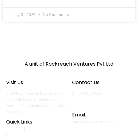
July 31, 2026
No Comments
A unit of Rockreach Ventures Pvt Ltd
Visit Us
Contact Us
2nd Floor, Pinnacle Business Park,
7999334392
Mahakali Caves Rd,Shanti Nagar,
7000743870
Andheri East, Mumbai, Maharashtra
400093
Email:
Quick Links
sales@rockstarsocial.in
Mumbai
|
Bangalore
Nagpur
|
Raipur