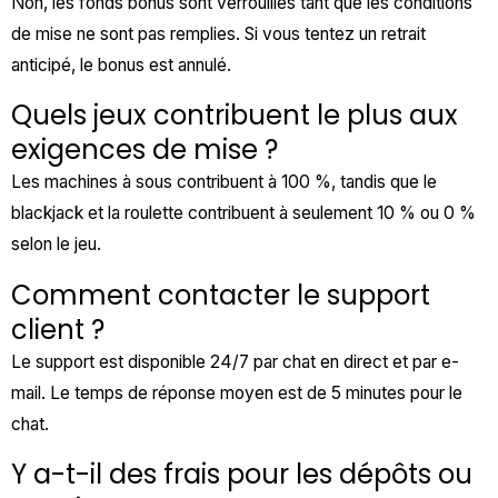
Non, les fonds bonus sont verrouillés tant que les conditions
de mise ne sont pas remplies. Si vous tentez un retrait
anticipé, le bonus est annulé.
Quels jeux contribuent le plus aux
exigences de mise ?
Les machines à sous contribuent à 100 %, tandis que le
blackjack et la roulette contribuent à seulement 10 % ou 0 %
selon le jeu.
Comment contacter le support
client ?
Le support est disponible 24/7 par chat en direct et par e-
mail. Le temps de réponse moyen est de 5 minutes pour le
chat.
Y a-t-il des frais pour les dépôts ou