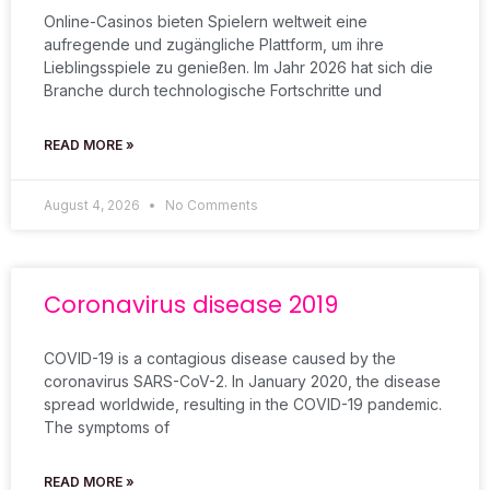
Online-Casinos bieten Spielern weltweit eine
aufregende und zugängliche Plattform, um ihre
Lieblingsspiele zu genießen. Im Jahr 2026 hat sich die
Branche durch technologische Fortschritte und
READ MORE »
August 4, 2026
No Comments
Coronavirus disease 2019
COVID-19 is a contagious disease caused by the
coronavirus SARS-CoV-2. In January 2020, the disease
spread worldwide, resulting in the COVID-19 pandemic.
The symptoms of
READ MORE »