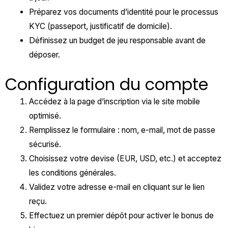
Préparez vos documents d’identité pour le processus
KYC (passeport, justificatif de domicile).
Définissez un budget de jeu responsable avant de
déposer.
Configuration du compte
Accédez à la page d’inscription via le site mobile
optimisé.
Remplissez le formulaire : nom, e-mail, mot de passe
sécurisé.
Choisissez votre devise (EUR, USD, etc.) et acceptez
les conditions générales.
Validez votre adresse e-mail en cliquant sur le lien
reçu.
Effectuez un premier dépôt pour activer le bonus de