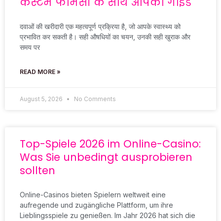
कस्टम फार्मेसी के साथ आपका गाइड
दवाओं की खरीदारी एक महत्वपूर्ण प्रक्रिया है, जो आपके स्वास्थ्य को
प्रभावित कर सकती है। सही औषधियों का चयन, उनकी सही खुराक और
समय पर
READ MORE »
August 5, 2026
No Comments
Top-Spiele 2026 im Online-Casino:
Was Sie unbedingt ausprobieren
sollten
Online-Casinos bieten Spielern weltweit eine
aufregende und zugängliche Plattform, um ihre
Lieblingsspiele zu genießen. Im Jahr 2026 hat sich die