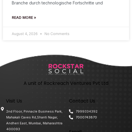
Branche durch technologische Fortschritte und
READ MORE »
August 4, 2026
No Comments
A unit of Rockreach Ventures Pvt Ltd
Visit Us
Contact Us
2nd Floor, Pinnacle Business Park,
7999334392
Mahakali Caves Rd,Shanti Nagar,
7000743870
Andheri East, Mumbai, Maharashtra
400093
Email: