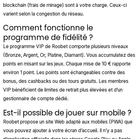
blockchain (frais de minage) sont à votre charge. Ceux-ci
varient selon la congestion du réseau.
Comment fonctionne le
programme de fidélité ?
Le programme VIP de Roobet comporte plusieurs niveaux
(Bronze, Argent, Or, Platine, Diamant). Vous accumulatez des
points en misant sur les jeux. Chaque mise de 10 € rapporte
environ 1 point. Les points sont échangeables contre des
bonus, des cashbacks ou des tours gratuits. Les membres
VIP bénéficient de limites de retrait plus élevées et d’un
gestionnaire de compte dédié.
Est-il possible de jouer sur mobile ?
Roobet propose un site Web adapté aux mobiles (PWA) que
vous pouvez ajouter à votre écran d’accueil. Il n’y a pas