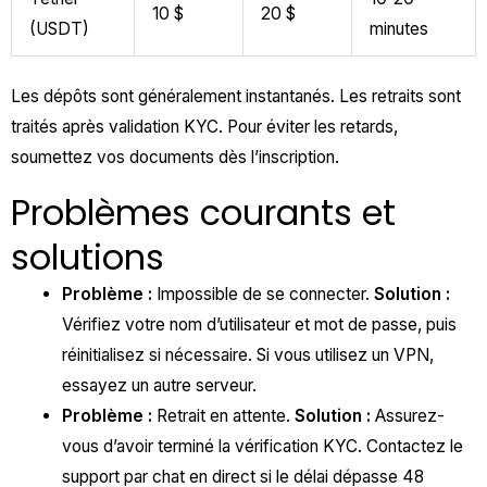
10 $
20 $
(USDT)
minutes
Les dépôts sont généralement instantanés. Les retraits sont
traités après validation KYC. Pour éviter les retards,
soumettez vos documents dès l’inscription.
Problèmes courants et
solutions
Problème :
Impossible de se connecter.
Solution :
Vérifiez votre nom d’utilisateur et mot de passe, puis
réinitialisez si nécessaire. Si vous utilisez un VPN,
essayez un autre serveur.
Problème :
Retrait en attente.
Solution :
Assurez-
vous d’avoir terminé la vérification KYC. Contactez le
support par chat en direct si le délai dépasse 48