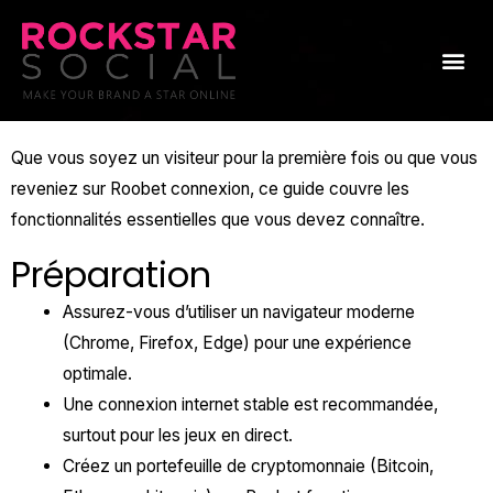
Skip
to
Me
content
Que vous soyez un visiteur pour la première fois ou que vous
reveniez sur
Roobet connexion
, ce guide couvre les
fonctionnalités essentielles que vous devez connaître.
Préparation
Assurez-vous d’utiliser un navigateur moderne
(Chrome, Firefox, Edge) pour une expérience
optimale.
Une connexion internet stable est recommandée,
surtout pour les jeux en direct.
Créez un portefeuille de cryptomonnaie (Bitcoin,