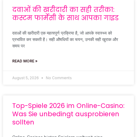
दवाओं की खरीदारी का सही तरीका:
कस्टम फार्मेसी के साथ आपका गाइड
दवाओं की खरीदारी एक महत्वपूर्ण प्रक्रिया है, जो आपके स्वास्थ्य को
प्रभावित कर सकती है। सही औषधियों का चयन, उनकी सही खुराक और
समय पर
READ MORE »
August 5, 2026
No Comments
Top-Spiele 2026 im Online-Casino:
Was Sie unbedingt ausprobieren
sollten