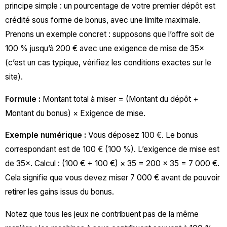
principe simple : un pourcentage de votre premier dépôt est
crédité sous forme de bonus, avec une limite maximale.
Prenons un exemple concret : supposons que l’offre soit de
100 % jusqu’à 200 € avec une exigence de mise de 35×
(c’est un cas typique, vérifiez les conditions exactes sur le
site).
Formule :
Montant total à miser = (Montant du dépôt +
Montant du bonus) × Exigence de mise.
Exemple numérique :
Vous déposez 100 €. Le bonus
correspondant est de 100 € (100 %). L’exigence de mise est
de 35×. Calcul : (100 € + 100 €) × 35 = 200 × 35 = 7 000 €.
Cela signifie que vous devez miser 7 000 € avant de pouvoir
retirer les gains issus du bonus.
Notez que tous les jeux ne contribuent pas de la même