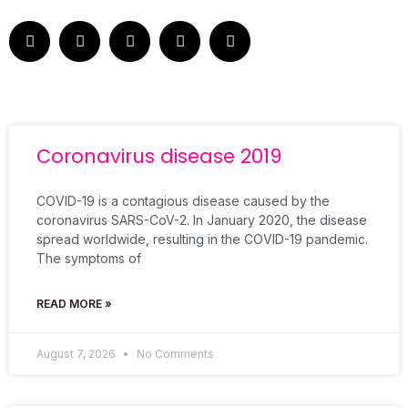
Coronavirus disease 2019
COVID-19 is a contagious disease caused by the
coronavirus SARS-CoV-2. In January 2020, the disease
spread worldwide, resulting in the COVID-19 pandemic.
The symptoms of
READ MORE »
August 7, 2026
No Comments