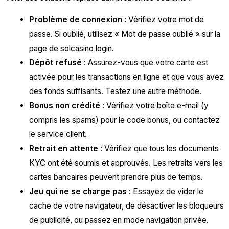
Problème de connexion
: Vérifiez votre mot de
passe. Si oublié, utilisez « Mot de passe oublié » sur la
page de solcasino login.
Dépôt refusé
: Assurez-vous que votre carte est
activée pour les transactions en ligne et que vous avez
des fonds suffisants. Testez une autre méthode.
Bonus non crédité
: Vérifiez votre boîte e-mail (y
compris les spams) pour le code bonus, ou contactez
le service client.
Retrait en attente
: Vérifiez que tous les documents
KYC ont été soumis et approuvés. Les retraits vers les
cartes bancaires peuvent prendre plus de temps.
Jeu qui ne se charge pas
: Essayez de vider le
cache de votre navigateur, de désactiver les bloqueurs
de publicité, ou passez en mode navigation privée.