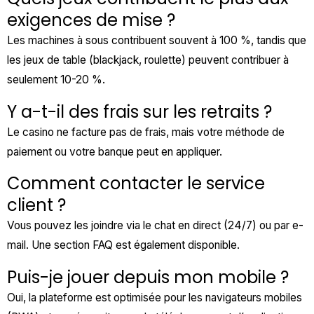
exigences de mise ?
Les machines à sous contribuent souvent à 100 %, tandis que
les jeux de table (blackjack, roulette) peuvent contribuer à
seulement 10-20 %.
Y a-t-il des frais sur les retraits ?
Le casino ne facture pas de frais, mais votre méthode de
paiement ou votre banque peut en appliquer.
Comment contacter le service
client ?
Vous pouvez les joindre via le chat en direct (24/7) ou par e-
mail. Une section FAQ est également disponible.
Puis-je jouer depuis mon mobile ?
Oui, la plateforme est optimisée pour les navigateurs mobiles