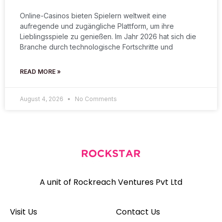
Online-Casinos bieten Spielern weltweit eine
aufregende und zugängliche Plattform, um ihre
Lieblingsspiele zu genießen. Im Jahr 2026 hat sich die
Branche durch technologische Fortschritte und
READ MORE »
August 4, 2026
No Comments
A unit of Rockreach Ventures Pvt Ltd
Visit Us
Contact Us