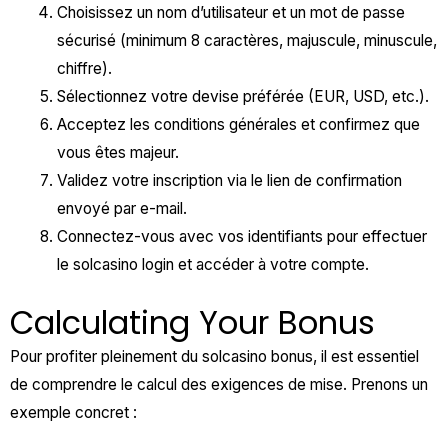
Choisissez un nom d’utilisateur et un mot de passe
sécurisé (minimum 8 caractères, majuscule, minuscule,
chiffre).
Sélectionnez votre devise préférée (EUR, USD, etc.).
Acceptez les conditions générales et confirmez que
vous êtes majeur.
Validez votre inscription via le lien de confirmation
envoyé par e-mail.
Connectez-vous avec vos identifiants pour effectuer
le solcasino login et accéder à votre compte.
Calculating Your Bonus
Pour profiter pleinement du solcasino bonus, il est essentiel
de comprendre le calcul des exigences de mise. Prenons un
exemple concret :