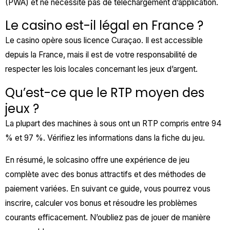
(PWA) et ne nécessite pas de téléchargement d’application.
Le casino est-il légal en France ?
Le casino opère sous licence Curaçao. Il est accessible
depuis la France, mais il est de votre responsabilité de
respecter les lois locales concernant les jeux d’argent.
Qu’est-ce que le RTP moyen des
jeux ?
La plupart des machines à sous ont un RTP compris entre 94
% et 97 %. Vérifiez les informations dans la fiche du jeu.
En résumé, le solcasino offre une expérience de jeu
complète avec des bonus attractifs et des méthodes de
paiement variées. En suivant ce guide, vous pourrez vous
inscrire, calculer vos bonus et résoudre les problèmes
courants efficacement. N’oubliez pas de jouer de manière