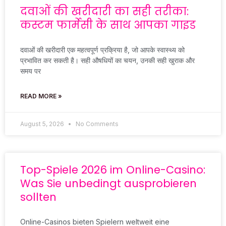
दवाओं की खरीदारी का सही तरीका:
कस्टम फार्मेसी के साथ आपका गाइड
दवाओं की खरीदारी एक महत्वपूर्ण प्रक्रिया है, जो आपके स्वास्थ्य को
प्रभावित कर सकती है। सही औषधियों का चयन, उनकी सही खुराक और
समय पर
READ MORE »
August 5, 2026
No Comments
Top-Spiele 2026 im Online-Casino:
Was Sie unbedingt ausprobieren
sollten
Online-Casinos bieten Spielern weltweit eine