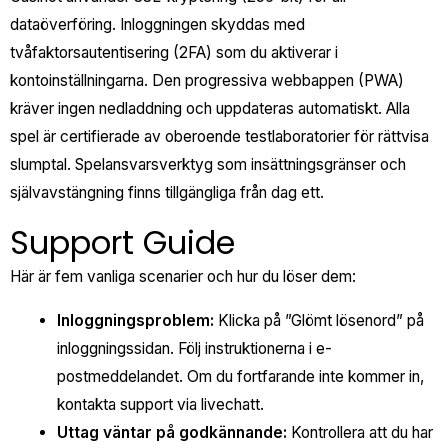
dataöverföring. Inloggningen skyddas med
tvåfaktorsautentisering (2FA) som du aktiverar i
kontoinställningarna. Den progressiva webbappen (PWA)
kräver ingen nedladdning och uppdateras automatiskt. Alla
spel är certifierade av oberoende testlaboratorier för rättvisa
slumptal. Spelansvarsverktyg som insättningsgränser och
självavstängning finns tillgängliga från dag ett.
Support Guide
Här är fem vanliga scenarier och hur du löser dem:
Inloggningsproblem:
Klicka på ”Glömt lösenord” på
inloggningssidan. Följ instruktionerna i e-
postmeddelandet. Om du fortfarande inte kommer in,
kontakta support via livechatt.
Uttag väntar på godkännande:
Kontrollera att du har