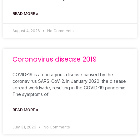
READ MORE »
August 4, 2026
No Comments
Coronavirus disease 2019
COVID-19 is a contagious disease caused by the
coronavirus SARS-CoV-2. In January 2020, the disease
spread worldwide, resulting in the COVID-19 pandemic.
The symptoms of
READ MORE »
July 31, 2026
No Comments