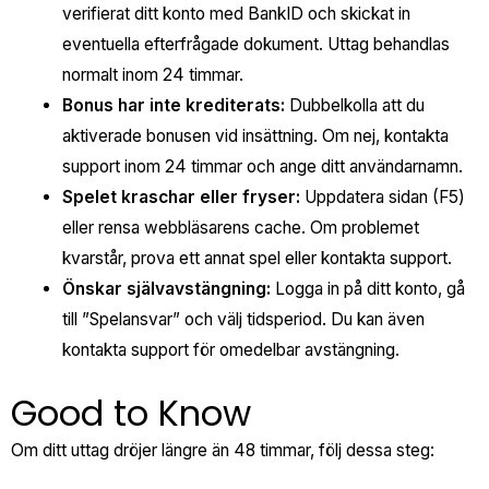
verifierat ditt konto med BankID och skickat in
eventuella efterfrågade dokument. Uttag behandlas
normalt inom 24 timmar.
Bonus har inte krediterats:
Dubbelkolla att du
aktiverade bonusen vid insättning. Om nej, kontakta
support inom 24 timmar och ange ditt användarnamn.
Spelet kraschar eller fryser:
Uppdatera sidan (F5)
eller rensa webbläsarens cache. Om problemet
kvarstår, prova ett annat spel eller kontakta support.
Önskar självavstängning:
Logga in på ditt konto, gå
till ”Spelansvar” och välj tidsperiod. Du kan även
kontakta support för omedelbar avstängning.
Good to Know
Om ditt uttag dröjer längre än 48 timmar, följ dessa steg: