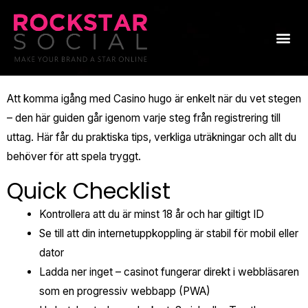
Skip
to
Me
content
Att komma igång med
Casino hugo
är enkelt när du vet stegen
– den här guiden går igenom varje steg från registrering till
uttag. Här får du praktiska tips, verkliga uträkningar och allt du
behöver för att spela tryggt.
Quick Checklist
Kontrollera att du är minst 18 år och har giltigt ID
Se till att din internetuppkoppling är stabil för mobil eller
dator
Ladda ner inget – casinot fungerar direkt i webbläsaren
som en progressiv webbapp (PWA)