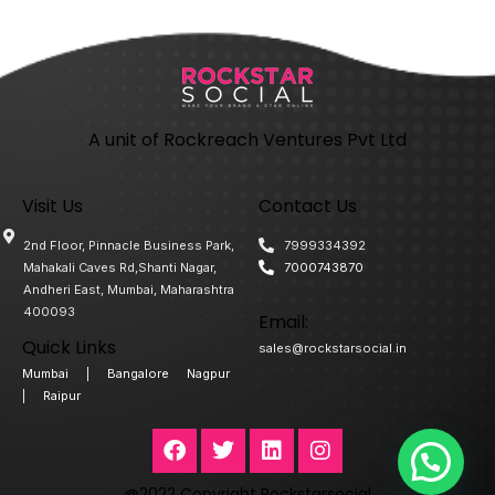
A unit of Rockreach Ventures Pvt Ltd
Visit Us
Contact Us
2nd Floor, Pinnacle Business Park,
7999334392
Mahakali Caves Rd,Shanti Nagar,
7000743870
Andheri East, Mumbai, Maharashtra
400093
Email:
Quick Links
sales@rockstarsocial.in
Mumbai
|
Bangalore
Nagpur
|
Raipur
F
T
L
I
a
w
i
n
c
i
n
s
@2022 Copyright Rockstarsocial