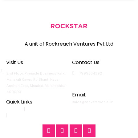
A unit of Rockreach Ventures Pvt Ltd
Visit Us
Contact Us
2nd Floor, Pinnacle Business Park,
7999334392
Mahakali Caves Rd,Shanti Nagar,
7000743870
Andheri East, Mumbai, Maharashtra
400093
Email:
Quick Links
sales@rockstarsocial.in
Mumbai
|
Bangalore
Nagpur
|
Raipur
F
T
L
I
a
w
i
n