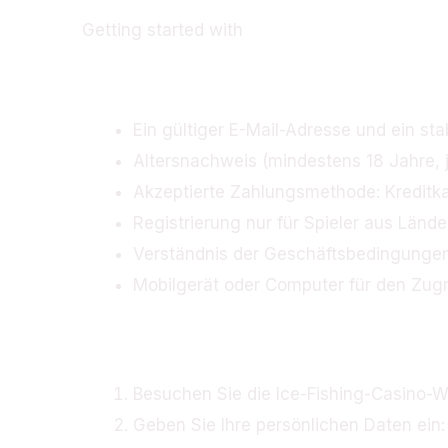
Getting started with
https://ice-fishing-casin
Voraussetzungen
Ein gültiger E-Mail-Adresse und ein stab
Altersnachweis (mindestens 18 Jahre, 
Akzeptierte Zahlungsmethode: Kreditka
Registrierung nur für Spieler aus Lände
Verständnis der Geschäftsbedingungen
Mobilgerät oder Computer für den Zugri
Registrierung
Besuchen Sie die Ice-Fishing-Casino-
Geben Sie Ihre persönlichen Daten ein