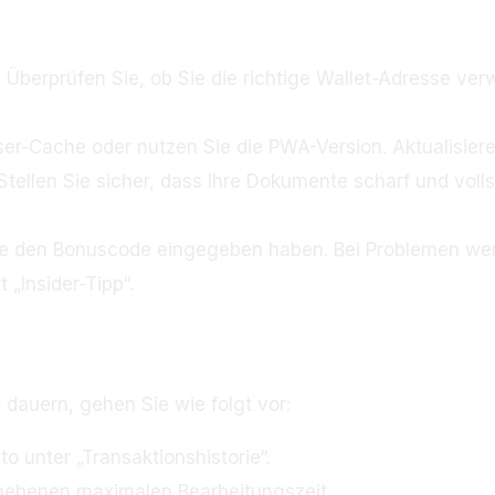
:
Überprüfen Sie, ob Sie die richtige Wallet-Adresse ve
r-Cache oder nutzen Sie die PWA-Version. Aktualisieren
Stellen Sie sicher, dass Ihre Dokumente scharf und volls
ie den Bonuscode eingegeben haben. Bei Problemen wen
 „Insider-Tipp“.
zögerte Auszahlung
 dauern, gehen Sie wie folgt vor:
o unter „Transaktionshistorie“.
gebenen maximalen Bearbeitungszeit.