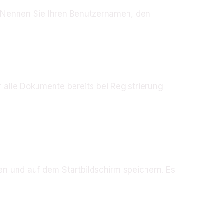
. Nennen Sie Ihren Benutzernamen, den
alle Dokumente bereits bei Registrierung
ielen?
en und auf dem Startbildschirm speichern. Es