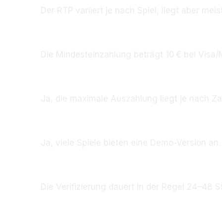
Der RTP variiert je nach Spiel, liegt aber m
Was ist die Mindestein
Die Mindesteinzahlung beträgt 10 € bei Visa/Ma
Gibt es eine maximale 
Ja, die maximale Auszahlung liegt je nach 
Kann ich das Ice-Fishi
Ja, viele Spiele bieten eine Demo-Version an
Wie lange dauert die Ve
Die Verifizierung dauert in der Regel 24–48
Sind Gewinne aus dem C