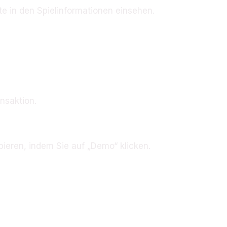
e in den Spielinformationen einsehen.
nsaktion.
bieren, indem Sie auf „Demo“ klicken.