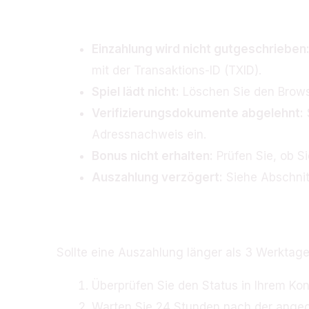
Fehlerbehebung
Einzahlung wird nicht gutgeschrieben
mit der Transaktions-ID (TXID).
Spiel lädt nicht:
Löschen Sie den Browse
Verifizierungsdokumente abgelehnt:
Adressnachweis ein.
Bonus nicht erhalten:
Prüfen Sie, ob S
Auszahlung verzögert:
Siehe Abschnitt
Insider-Tipp: Ver
Sollte eine Auszahlung länger als 3 Werktage
Überprüfen Sie den Status in Ihrem Kont
Warten Sie 24 Stunden nach der ange