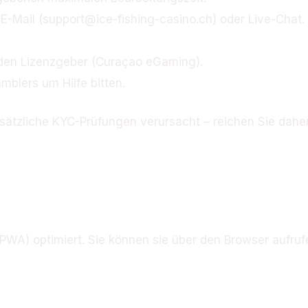
 E-Mail (support@ice-fishing-casino.ch) oder Live-Chat
n den Lizenzgeber (Curaçao eGaming).
blers um Hilfe bitten.
ätzliche KYC-Prüfungen verursacht – reichen Sie daher 
ing-Casino auf dem Handy sp
(PWA) optimiert. Sie können sie über den Browser aufruf
r Spiele?