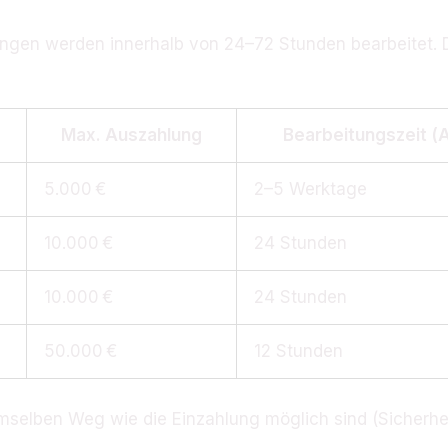
e
ungen werden innerhalb von 24–72 Stunden bearbeitet. D
Max. Auszahlung
Bearbeitungszeit (
5.000 €
2–5 Werktage
10.000 €
24 Stunden
10.000 €
24 Stunden
50.000 €
12 Stunden
mselben Weg wie die Einzahlung möglich sind (Sicherh