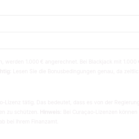
m, werden 1.000 € angerechnet. Bei Blackjack mit 1.000
htig:
Lesen Sie die Bonusbedingungen genau, da zeitlic
enzierung
o-Lizenz tätig. Das bedeutet, dass es von der Regierung
en zu schützen.
Hinweis:
Bei Curaçao-Lizenzen können 
rab bei Ihrem Finanzamt.